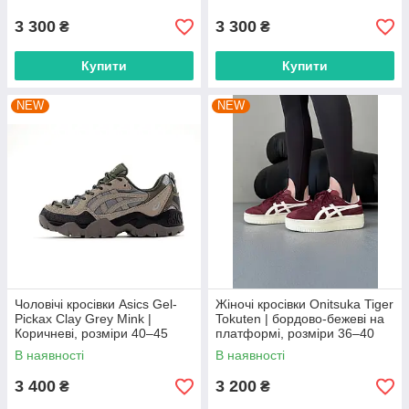
3 300
3 300
₴
₴
Купити
Купити
NEW
NEW
Чоловічі кросівки Asics Gel-
Жіночі кросівки Onitsuka Tiger
Pickax Clay Grey Mink |
Tokuten | бордово-бежеві на
Коричневі, розміри 40–45
платформі, розміри 36–40
В наявності
В наявності
3 400
3 200
₴
₴