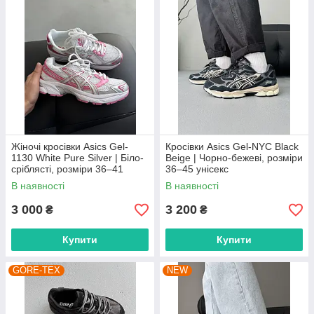
Жіночі кросівки Asics Gel-
Кросівки Asics Gel-NYC Black
1130 White Pure Silver | Біло-
Beige | Чорно-бежеві, розміри
сріблясті, розміри 36–41
36–45 унісекс
В наявності
В наявності
3 000
3 200
₴
₴
Купити
Купити
GORE-TEX
NEW