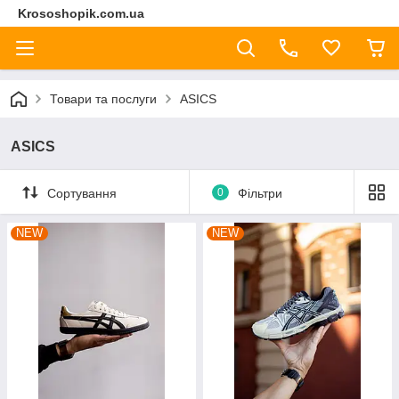
Krososhopik.com.ua
Товари та послуги
ASICS
ASICS
Сортування
0
Фільтри
NEW
NEW