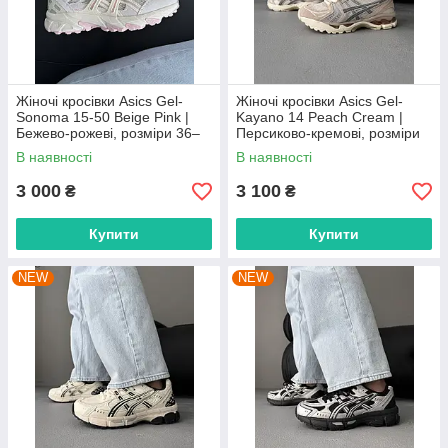
Жіночі кросівки Asics Gel-
Жіночі кросівки Asics Gel-
Sonoma 15-50 Beige Pink |
Kayano 14 Peach Cream |
Бежево-рожеві, розміри 36–
Персиково-кремові, розміри
41
36–41
В наявності
В наявності
3 000
3 100
₴
₴
Купити
Купити
NEW
NEW