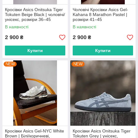
Кросівки Asics Onitsuka Tiger
Чоловічі Кросівки Asics Gel-
Tokuten Beige Black | чоловічі/
Kahana 8 Marathon Pastel |
унісекс, розміри 36–45
розміри 41–45
В наявності
В наявності
2 900
2 900
₴
₴
Купити
Купити
NEW
NEW
Кросівки Asics Gel-NYC White
Кросівки Asics Onitsuka Tiger
Brown | Білі/коричневі,
Tokuten Grey | унісекс,