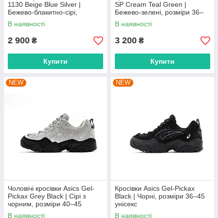
1130 Beige Blue Silver |
SP Cream Teal Green |
Бежево-блакитно-сірі,
Бежево-зелені, розміри 36–
розміри 36–41
45 унісекс
В наявності
В наявності
2 900
3 200
₴
₴
Купити
Купити
NEW
NEW
Чоловічі кросівки Asics Gel-
Кросівки Asics Gel-Pickax
Pickax Grey Black | Сірі з
Black | Чорні, розміри 36–45
чорним, розміри 40–45
унісекс
В наявності
В наявності