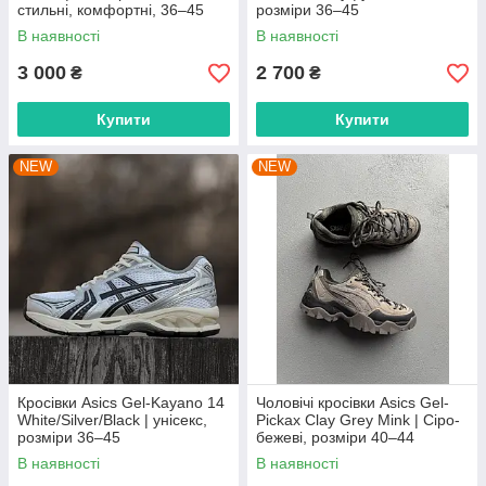
стильні, комфортні, 36–45
розміри 36–45
В наявності
В наявності
3 000
2 700
₴
₴
Купити
Купити
NEW
NEW
Кросівки Asics Gel-Kayano 14
Чоловічі кросівки Asics Gel-
White/Silver/Black | унісекс,
Pickax Clay Grey Mink | Сіро-
розміри 36–45
бежеві, розміри 40–44
В наявності
В наявності