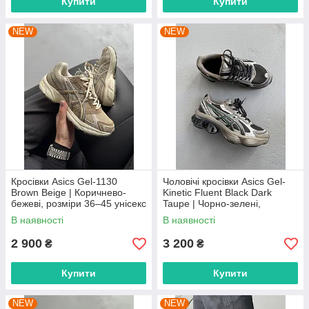
Купити
Купити
NEW
NEW
Кросівки Asics Gel-1130
Чоловічі кросівки Asics Gel-
Brown Beige | Коричнево-
Kinetic Fluent Black Dark
бежеві, розміри 36–45 унісекс
Taupe | Чорно-зелені,
розміри 40–45
В наявності
В наявності
2 900
3 200
₴
₴
Купити
Купити
NEW
NEW