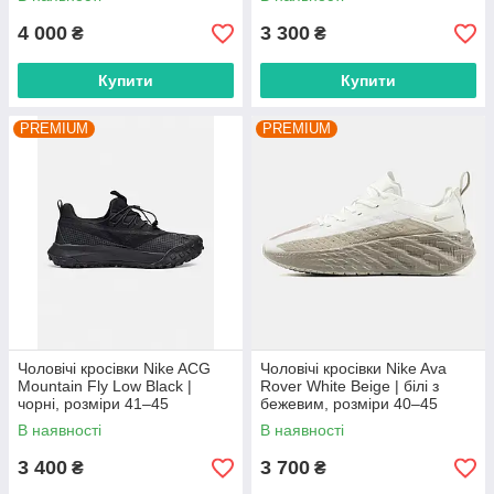
розміри 41–45
4 000
3 300
₴
₴
Купити
Купити
PREMIUM
PREMIUM
Чоловічі кросівки Nike ACG
Чоловічі кросівки Nike Ava
Mountain Fly Low Black |
Rover White Beige | білі з
чорні, розміри 41–45
бежевим, розміри 40–45
В наявності
В наявності
3 400
3 700
₴
₴