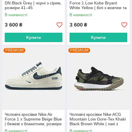
DN Black Grey | чорні з сірим,
Force 1 Low Kobe Bryant
розміри 41–45
White Yellow | білі з жовтим та
фіолетовим, розміри 40–45
В наявності
В наявності
3 600
3 600
₴
₴
Купити
Купити
PREMIUM
PREMIUM
Чоловічі кросівки Nike Air
Чоловічі кросівки Nike ACG
Force 1 x Supreme Beige Blue
Mountain Low Gore-Tex Khaki
| бежеві з блакитним, розміри
Black Brown White | хакі з
41–45
чорним та коричневим,
В наявності
В наявності