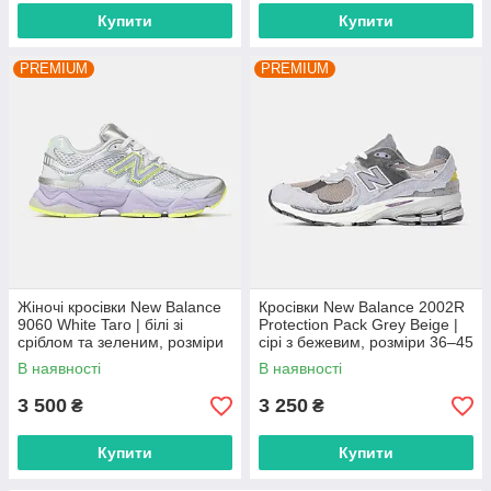
Купити
Купити
PREMIUM
PREMIUM
Жіночі кросівки New Balance
Кросівки New Balance 2002R
9060 White Taro | білі зі
Protection Pack Grey Beige |
сріблом та зеленим, розміри
сірі з бежевим, розміри 36–45
36–41
В наявності
В наявності
3 500
3 250
₴
₴
Купити
Купити