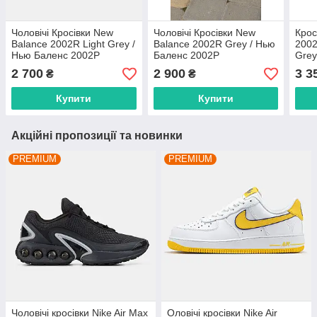
Чоловічі Кросівки New
Чоловічі Кросівки New
Крос
Balance 2002R Light Grey /
Balance 2002R Grey / Нью
2002
Нью Баленс 2002Р
Баленс 2002Р
Gre
Бал
2 700
2 900
3 3
₴
₴
Пак
Купити
Купити
Акційні пропозиції та новинки
PREMIUM
PREMIUM
Чоловічі кросівки Nike Air Max
Оловічі кросівки Nike Air