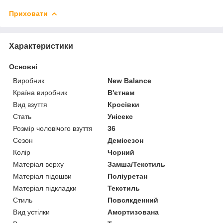
Приховати
Характеристики
Основні
Виробник
New Balance
Країна виробник
В'єтнам
Вид взуття
Кросівки
Стать
Унісекс
Розмір чоловічого взуття
36
Сезон
Демісезон
Колір
Чорний
Матеріал верху
Замша/Текстиль
Матеріал підошви
Поліуретан
Матеріал підкладки
Текстиль
Стиль
Повсякденний
Вид устілки
Амортизована