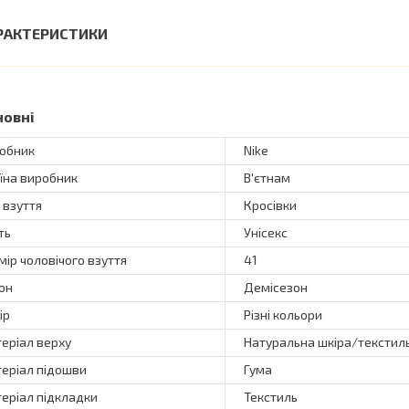
РАКТЕРИСТИКИ
новні
обник
Nike
їна виробник
В'єтнам
 взуття
Кросівки
ть
Унісекс
мір чоловічого взуття
41
он
Демісезон
ір
Різні кольори
еріал верху
Натуральна шкіра/текстил
еріал підошви
Гума
еріал підкладки
Текстиль