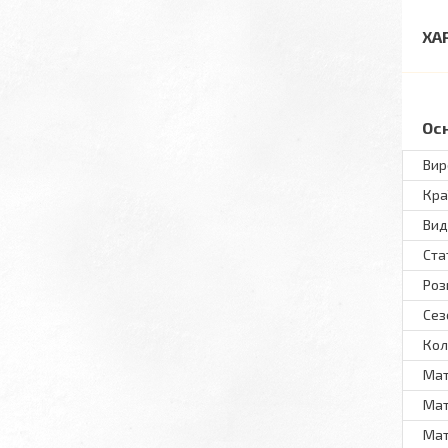
ХА
Ос
Вир
Кра
Вид
Ста
Роз
Сез
Кол
Мат
Мат
Мат