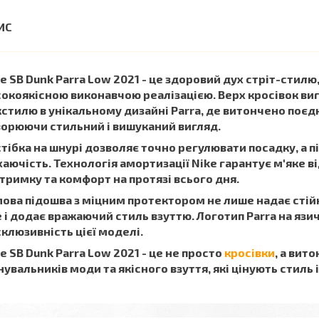
e SB Dunk Parra Low 2021 - це здоровий дух стріт-сти
окоякісною виконавчою реалізацією. Верх кросівок виг
стилю в унікальному дизайні Parra, де витончено поєдн
ворюючи стильний і вишуканий вигляд.
тібка на шнурі дозволяє точно регулювати посадку, а 
аючість. Технологія амортизації Nike гарантує м'яке в
тримку та комфорт на протязі всього дня.
ова підошва з міцним протектором не лише надає стійкі
 і додає вражаючий стиль взуттю. Логотип Parra на язи
клюзивність цієї моделі.
e SB Dunk Parra Low 2021 - це не просто
кросівки
, а вит
увальників моди та якісного взуття, які цінують стиль 