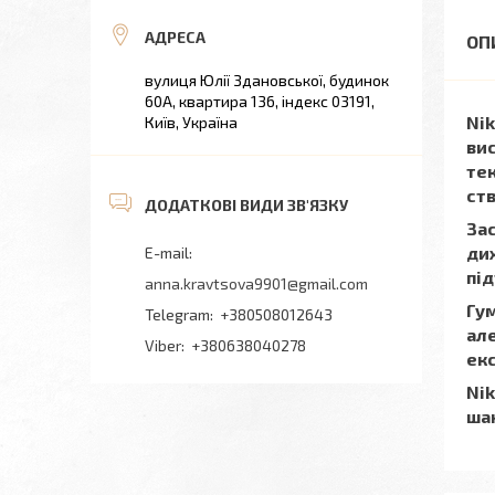
вулиця Юлії Здановської, будинок
60А, квартира 136, індекс 03191,
Nik
Київ, Україна
вис
тек
ст
Зас
дих
під
anna.kravtsova9901@gmail.com
Гум
+380508012643
але
+380638040278
екс
Nik
шан