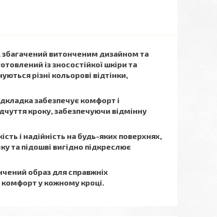
лю, збагачений витонченим дизайном та
отовлений із зносостійкої шкіри та
уються різні кольорові відтінки,
підкладка забезпечує комфорт і
ідчуття кроку, забезпечуючи відмінну
сть і надійність на будь-яких поверхнях,
чку та підошві вигідно підкреслює
ончений образ для справжніх
і комфорт у кожному кроці.