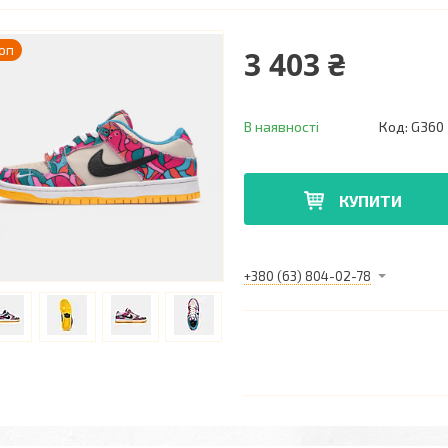
оп
3 403 ₴
В наявності
Код:
G360
КУПИТИ
+380 (63) 804-02-78