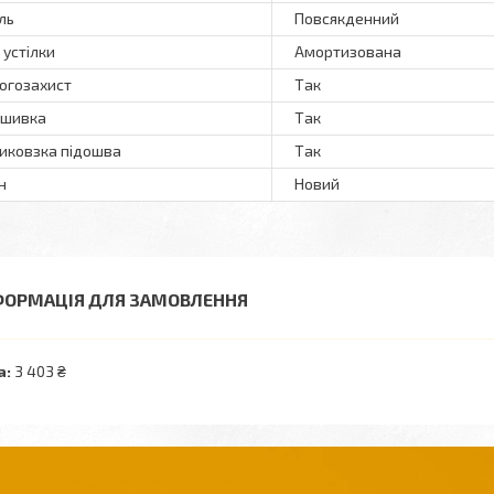
ль
Повсякденний
 устілки
Амортизована
огозахист
Так
ошивка
Так
иковзка підошва
Так
н
Новий
ФОРМАЦІЯ ДЛЯ ЗАМОВЛЕННЯ
а:
3 403 ₴