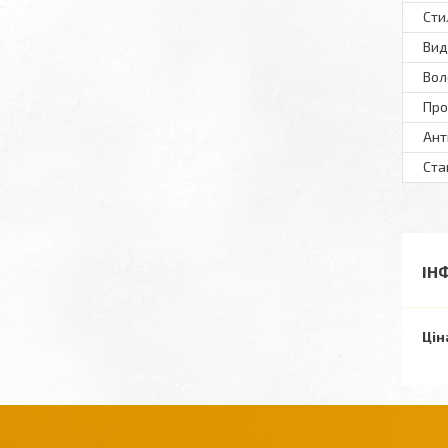
Сти
Вид
Вол
Пр
Ант
Ста
ІН
Цін