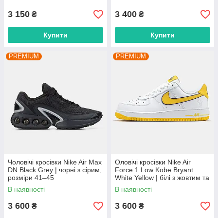
3 150
3 400
₴
₴
Купити
Купити
PREMIUM
PREMIUM
Чоловічі кросівки Nike Air Max
Оловічі кросівки Nike Air
DN Black Grey | чорні з сірим,
Force 1 Low Kobe Bryant
розміри 41–45
White Yellow | білі з жовтим та
фіолетовим, розміри 40–45
В наявності
В наявності
3 600
3 600
₴
₴