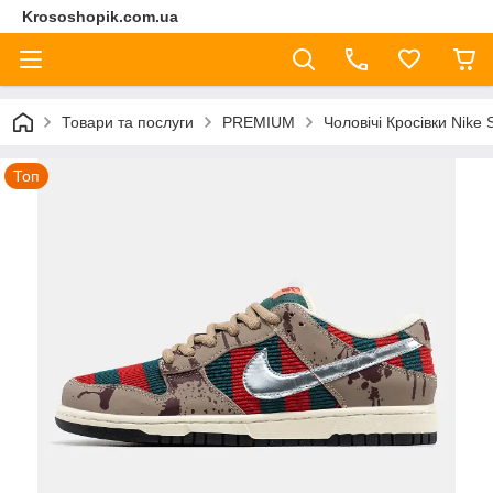
Krososhopik.com.ua
Товари та послуги
PREMIUM
Чоловічі Кросівки Nike
Топ