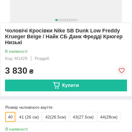
Чоловічі Кросівки Nike SB Dunk Low Freddy
Krueger Beige / Найк СБ Данк Фредді Крюгер
Низькі
В наявності
Код: M1429
Роздріб
3 830
₴
Купити
Розмір чоловічого взуття
40
41 (26 см)
42(26.5см)
43(27.5см)
44(28см)
В наявності