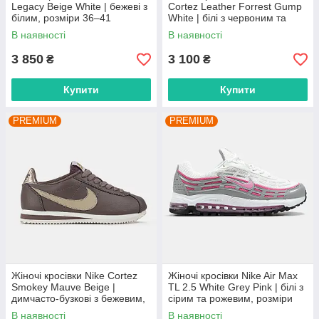
Legacy Beige White | бежеві з
Cortez Leather Forrest Gump
білим, розміри 36–41
White | білі з червоним та
синім, розміри 36–41
В наявності
В наявності
3 850
3 100
₴
₴
Купити
Купити
PREMIUM
PREMIUM
Жіночі кросівки Nike Cortez
Жіночі кросівки Nike Air Max
Smokey Mauve Beige |
TL 2.5 White Grey Pink | білі з
димчасто-бузкові з бежевим,
сірим та рожевим, розміри
розміри 36–41
36–41
В наявності
В наявності