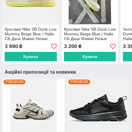
Кросівки Nike SB Dunk Low
Кросівки Nike SB Dunk Low
Чоло
Mummy Beige Blue / Найк
Mummy Beige Blue / Найк
Dunk
СБ Данк Маммі Низькі
СБ Данк Маммі Низькі
Найк
3 890
3 200
3 3
₴
₴
Купити
Купити
Акційні пропозиції та новинки
PREMIUM
PREMIUM