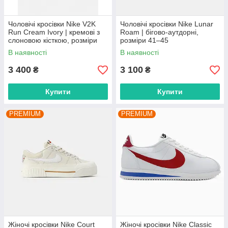
Чоловічі кросівки Nike V2K
Чоловічі кросівки Nike Lunar
Run Cream Ivory | кремові з
Roam | бігово-аутдорні,
слоновою кісткою, розміри
розміри 41–45
41–45
В наявності
В наявності
3 400
3 100
₴
₴
Купити
Купити
PREMIUM
PREMIUM
Жіночі кросівки Nike Court
Жіночі кросівки Nike Classic