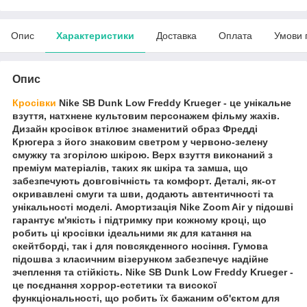
Опис
Характеристики
Доставка
Оплата
Умови 
Опис
Кросівки
Nike SB Dunk Low Freddy Krueger - це унікальне
взуття, натхнене культовим персонажем фільму жахів.
Дизайн кросівок втілює знаменитий образ Фредді
Крюгера з його знаковим светром у червоно-зелену
смужку та згорілою шкірою. Верх взуття виконаний з
преміум матеріалів, таких як шкіра та замша, що
забезпечують довговічність та комфорт. Деталі, як-от
окривавлені смуги та шви, додають автентичності та
унікальності моделі. Амортизація Nike Zoom Air у підошві
гарантує м'якість і підтримку при кожному кроці, що
робить ці кросівки ідеальними як для катання на
скейтборді, так і для повсякденного носіння. Гумова
підошва з класичним візерунком забезпечує надійне
зчеплення та стійкість. Nike SB Dunk Low Freddy Krueger -
це поєднання хоррор-естетики та високої
функціональності, що робить їх бажаним об'єктом для