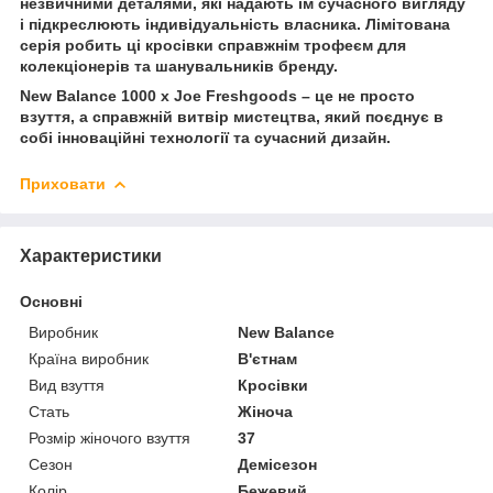
незвичними деталями, які надають їм сучасного вигляду
і підкреслюють індивідуальність власника. Лімітована
серія робить ці кросівки справжнім трофеєм для
колекціонерів та шанувальників бренду.
New Balance 1000 x Joe Freshgoods – це не просто
взуття, а справжній витвір мистецтва, який поєднує в
собі інноваційні технології та сучасний дизайн.
Приховати
Характеристики
Основні
Виробник
New Balance
Країна виробник
В'єтнам
Вид взуття
Кросівки
Стать
Жіноча
Розмір жіночого взуття
37
Сезон
Демісезон
Колір
Бежевий