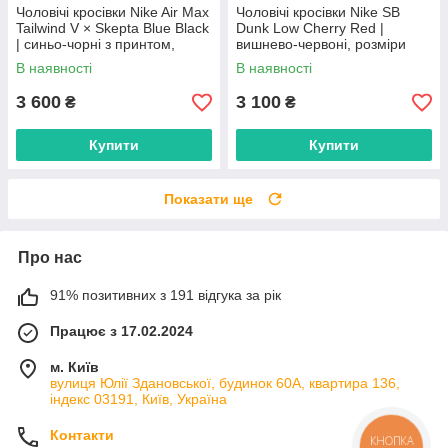
Чоловічі кросівки Nike Air Max
Чоловічі кросівки Nike SB
Tailwind V × Skepta Blue Black
Dunk Low Cherry Red |
| синьо-чорні з принтом,
вишнево-червоні, розміри
розміри 41–45
40–45
В наявності
В наявності
3 600
3 100
₴
₴
Купити
Купити
Показати ще
Про нас
91% позитивних з 191 відгука за рік
Працює з 17.02.2024
м. Київ
вулиця Юлії Здановської, будинок 60А, квартира 136,
індекс 03191, Київ, Україна
Контакти
КНОПКА