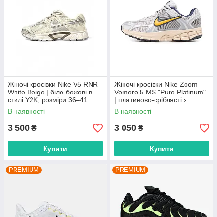
Жіночі кросівки Nike V5 RNR
Жіночі кросівки Nike Zoom
White Beige | біло-бежеві в
Vomero 5 MS "Pure Platinum"
стилі Y2K, розміри 36–41
| платиново-сріблясті з
сіткою, розміри 36–42
В наявності
В наявності
3 500
3 050
₴
₴
Купити
Купити
PREMIUM
PREMIUM