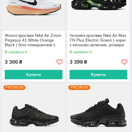
Жіночі кросівки Nike Air Zoom
Чоловічі кросівки Nike Air Max
Pegasus 41 White Orange
TN Plus Electric Green | чорні
Black | біло-помаранчеві з
з неоново-зеленим, розміри
чорним, розміри 36–43
41–45
В наявності
В наявності
3 300
3 399
₴
₴
Купити
Купити
PREMIUM
PREMIUM