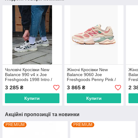
Чоловічі Кросівки New
Жіночі Кросівки New
Жіно
Balance 990 v4 x Joe
Balance 9060 Joe
Bala
Freshgoods 1998 Intro /
Freshgoods Penny Pink /
Fres
Нью Беланс 990 В4 Джо
Нью Беланс 9060 Джой
Бела
3 285
3 865
2 3
₴
₴
Фрешгудс
Фрешгудс
Фре
Купити
Купити
Акційні пропозиції та новинки
PREMIUM
PREMIUM