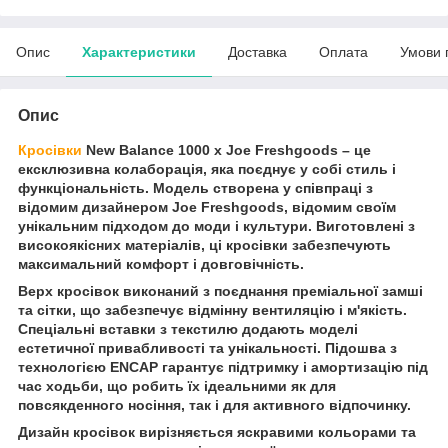
Опис
Характеристики
Доставка
Оплата
Умови 
Опис
Кросівки
New Balance 1000 x Joe Freshgoods – це
ексклюзивна колаборація, яка поєднує у собі стиль і
функціональність. Модель створена у співпраці з
відомим дизайнером Joe Freshgoods, відомим своїм
унікальним підходом до моди і культури. Виготовлені з
високоякісних матеріалів, ці кросівки забезпечують
максимальний комфорт і довговічність.
Верх кросівок виконаний з поєднання преміальної замші
та сітки, що забезпечує відмінну вентиляцію і м'якість.
Спеціальні вставки з текстилю додають моделі
естетичної привабливості та унікальності. Підошва з
технологією ENCAP гарантує підтримку і амортизацію під
час ходьби, що робить їх ідеальними як для
повсякденного носіння, так і для активного відпочинку.
Дизайн кросівок вирізняється яскравими кольорами та