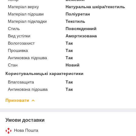
Матеріал верху
Натуральна шкіра/текстиль
Матеріал підошви
Поліуретан
Матеріал підкладки
Текстиль
Стиль
Повсякденний
Вид устілки
Амортизована
Вологозахист
Так
Прошивка
Так
Антиковзка підошва
Так
Стан
Новий
Користувальницькі характеристики
Влагозащита
Так
Антиковзна підошва
Так
Приховати
Умови доставки
Нова Пошта