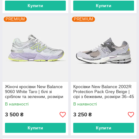
Купити
Купити
PREMIUM
PREMIUM
Жіночі кросівки New Balance
Кросівки New Balance 2002R
9060 White Taro | білі зі
Protection Pack Grey Beige |
сріблом та зеленим, розміри
сірі з бежевим, розміри 36–45
36–41
В наявності
В наявності
3 500
3 250
₴
₴
Купити
Купити