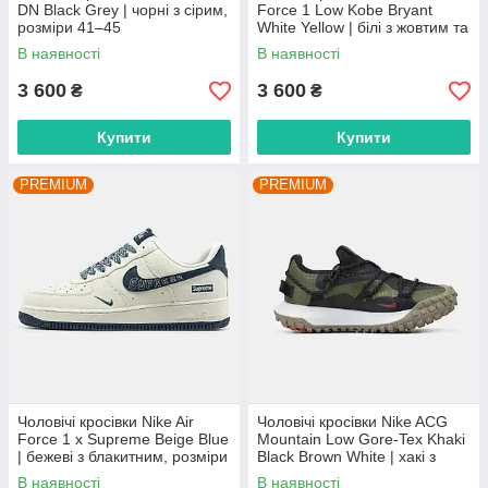
DN Black Grey | чорні з сірим,
Force 1 Low Kobe Bryant
розміри 41–45
White Yellow | білі з жовтим та
фіолетовим, розміри 40–45
В наявності
В наявності
3 600
3 600
₴
₴
Купити
Купити
PREMIUM
PREMIUM
Чоловічі кросівки Nike Air
Чоловічі кросівки Nike ACG
Force 1 x Supreme Beige Blue
Mountain Low Gore-Tex Khaki
| бежеві з блакитним, розміри
Black Brown White | хакі з
41–45
чорним та коричневим,
В наявності
В наявності