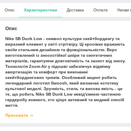
Опис
Характеристики
Доставка
Оплата
Умови 
Опис
Nike SB Dunk Low - символ культури скейтбордингу та
виразний елемент у світі стрітвіру. Ці кросівки вражають
своїм стильним дизайном та функціональністю. Верх
виготовлений із зносостійкої шкіри та синтетичних
матеріалів, гарантуючи довговічність та захист від зносу.
Технологія Zoom Air у підошві забезпечує відмінну
амортизацію та комфорт при виконанні
скейтбордингових трюків. Особливий акцент робить
легендарний логотип Swoosh, який визначає естетику
культової моделі. Зручність, стиль та висока якість - це
те, що робить Nike SB Dunk Low невід'ємною частиною
гардеробу кожного, хто цінує активний та модний спосіб
життя.
Приховати