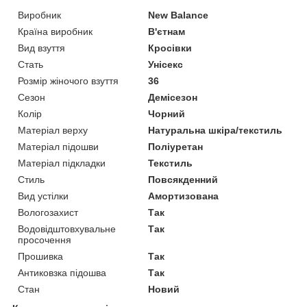
Виробник
New Balance
Країна виробник
В'єтнам
Вид взуття
Кросівки
Стать
Унісекс
Розмір жіночого взуття
36
Сезон
Демісезон
Колір
Чорний
Матеріал верху
Натуральна шкіра/текстиль
Матеріал підошви
Поліуретан
Матеріал підкладки
Текстиль
Стиль
Повсякденний
Вид устілки
Амортизована
Вологозахист
Так
Водовідштовхувальне
Так
просочення
Прошивка
Так
Антиковзка підошва
Так
Стан
Новий