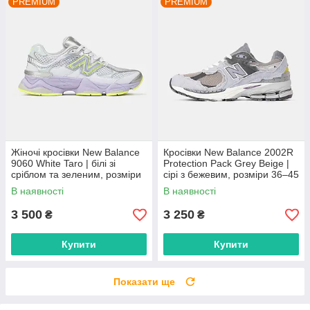
PREMIUM
PREMIUM
Жіночі кросівки New Balance
Кросівки New Balance 2002R
9060 White Taro | білі зі
Protection Pack Grey Beige |
сріблом та зеленим, розміри
сірі з бежевим, розміри 36–45
36–41
В наявності
В наявності
3 500
3 250
₴
₴
Купити
Купити
Показати ще