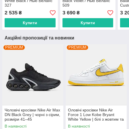
White Black / Нью Беланс
Black Violet / Нью Беланс
Bala
327
509
Cust
розм
2 535
3 690
3 2
₴
₴
Купити
Купити
Акційні пропозиції та новинки
PREMIUM
PREMIUM
Чоловічі кросівки Nike Air Max
Оловічі кросівки Nike Air
DN Black Grey | чорні з сірим,
Force 1 Low Kobe Bryant
розміри 41–45
White Yellow | білі з жовтим та
фіолетовим, розміри 40–45
В наявності
В наявності