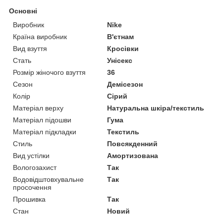
Основні
Виробник
Nike
Країна виробник
В'єтнам
Вид взуття
Кросівки
Стать
Унісекс
Розмір жіночого взуття
36
Сезон
Демісезон
Колір
Сірий
Матеріал верху
Натуральна шкіра/текстиль
Матеріал підошви
Гума
Матеріал підкладки
Текстиль
Стиль
Повсякденний
Вид устілки
Амортизована
Вологозахист
Так
Водовідштовхувальне
Так
просочення
Прошивка
Так
Стан
Новий