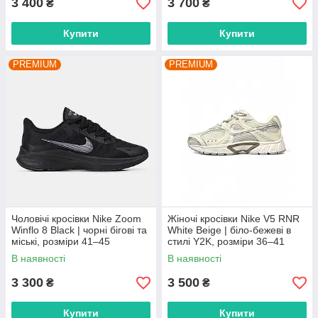
3 400
3 700
₴
₴
Купити
Купити
PREMIUM
PREMIUM
Чоловічі кросівки Nike Zoom
Жіночі кросівки Nike V5 RNR
Winflo 8 Black | чорні бігові та
White Beige | біло-бежеві в
міські, розміри 41–45
стилі Y2K, розміри 36–41
В наявності
В наявності
3 300
3 500
₴
₴
Купити
Купити