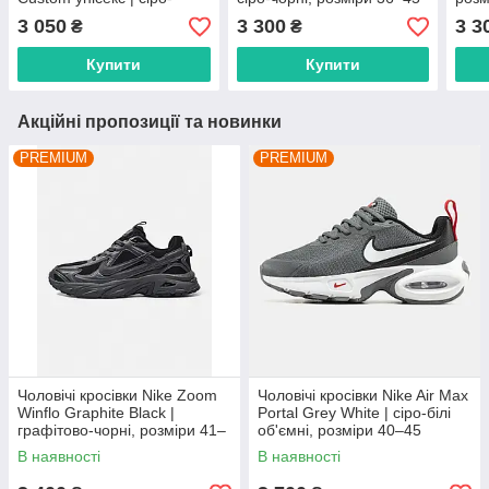
сріблясті, розміри 36–45
3 050
3 300
3 3
₴
₴
Купити
Купити
Акційні пропозиції та новинки
PREMIUM
PREMIUM
Чоловічі кросівки Nike Zoom
Чоловічі кросівки Nike Air Max
Winflo Graphite Black |
Portal Grey White | сіро-білі
графітово-чорні, розміри 41–
об'ємні, розміри 40–45
45
В наявності
В наявності