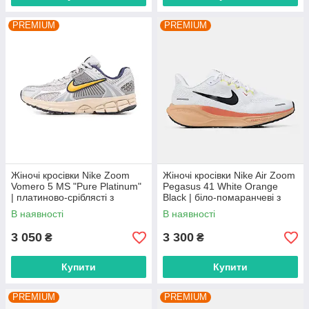
PREMIUM
PREMIUM
Жіночі кросівки Nike Zoom
Жіночі кросівки Nike Air Zoom
Vomero 5 MS "Pure Platinum"
Pegasus 41 White Orange
| платиново-сріблясті з
Black | біло-помаранчеві з
сіткою, розміри 36–42
чорним, розміри 36–43
В наявності
В наявності
3 050
3 300
₴
₴
Купити
Купити
PREMIUM
PREMIUM