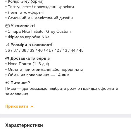
• Колір: Grey (сірий)
• Тип: унісекс / повсякденні кросівки
• Легкі та комфортні
• Стильний мінімалістичний дизайн
📦
У комплекті
• 1 пара Nike Initiator Grey Custom
• Фірмова коробка Nike
📐
Розміри в наявності:
36 / 37 / 38 / 39 / 40 / 41 / 42 / 43 / 44 / 45
🚛
Доставка та сервіс
• Нова Пошта (1–3 дні)
• Оплата при отриманні або передплата
• Обмін чи повернення — 14 днів
📲
Питання?
Пиши — допоможемо підібрати розмір і швидко оформити
замовлення!
Приховати
Характеристики