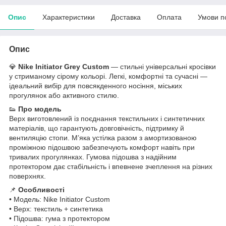
Опис
Характеристики
Доставка
Оплата
Умови п
Опис
💎
Nike Initiator Grey Custom
— стильні універсальні кросівки
у стриманому сірому кольорі. Легкі, комфортні та сучасні —
ідеальний вибір для повсякденного носіння, міських
прогулянок або активного стилю.
👟
Про модель
Верх виготовлений із поєднання текстильних і синтетичних
матеріалів, що гарантують довговічність, підтримку й
вентиляцію стопи. М’яка устілка разом з амортизованою
проміжною підошвою забезпечують комфорт навіть при
тривалих прогулянках. Гумова підошва з надійним
протектором дає стабільність і впевнене зчеплення на різних
поверхнях.
📌
Особливості
• Модель: Nike Initiator Custom
• Верх: текстиль + синтетика
• Підошва: гума з протектором