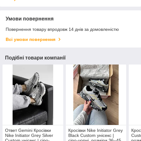
Умови повернення
Повернення товару впродовж 14 днів за домовленістю
Всі умови повернення
Подібні товари компанії
Ответ Gemini Кросівки
Кросівки Nike Initiator Grey
Крос
Nike Initiator Grey Silver
Black Custom унісекс |
Cust
Custom унісекс | сіро-
сіро-чорні, розміри 36–45
розм