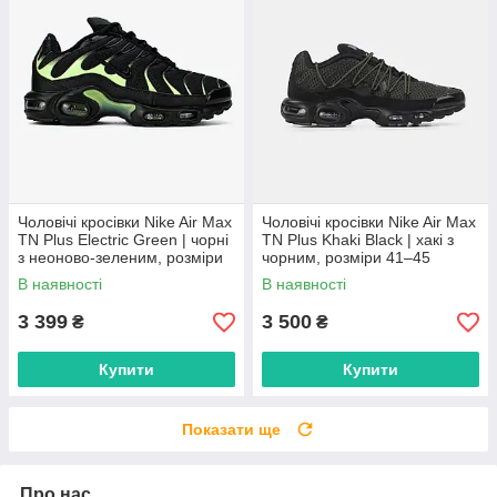
Чоловічі кросівки Nike Air Max
Чоловічі кросівки Nike Air Max
TN Plus Electric Green | чорні
TN Plus Khaki Black | хакі з
з неоново-зеленим, розміри
чорним, розміри 41–45
41–45
В наявності
В наявності
3 399
3 500
₴
₴
Купити
Купити
Показати ще
Про нас