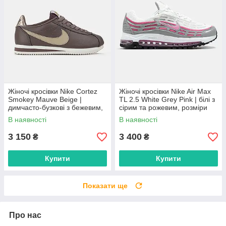
Жіночі кросівки Nike Cortez
Жіночі кросівки Nike Air Max
Smokey Mauve Beige |
TL 2.5 White Grey Pink | білі з
димчасто-бузкові з бежевим,
сірим та рожевим, розміри
розміри 36–41
36–41
В наявності
В наявності
3 150
3 400
₴
₴
Купити
Купити
Показати ще
Про нас