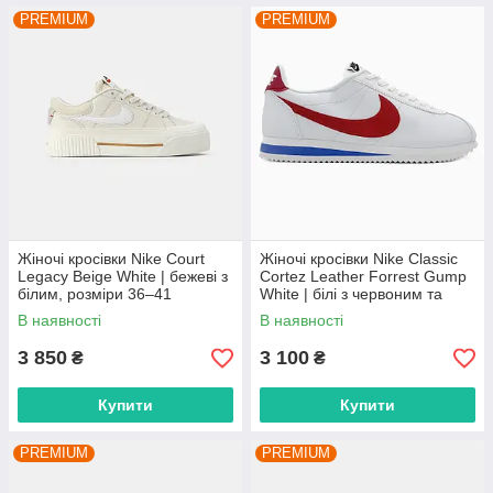
PREMIUM
PREMIUM
Жіночі кросівки Nike Court
Жіночі кросівки Nike Classic
Legacy Beige White | бежеві з
Cortez Leather Forrest Gump
білим, розміри 36–41
White | білі з червоним та
синім, розміри 36–41
В наявності
В наявності
3 850
3 100
₴
₴
Купити
Купити
PREMIUM
PREMIUM