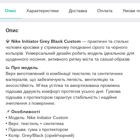
Опис
Характеристики
Доставка
Оплата
Умови п
Опис
💎
Nike Initiator Grey Black Custom
— практичні та стильні
чоловічі кросівки у стриманому поєднанні сірого та чорного
кольорів. Універсальний дизайн робить модель ідеальною для
щоденного носіння, активного ритму міста та casual-образів.
👟
Про модель
Верх виготовлений із комбінації текстилю та синтетичних
матеріалів, що забезпечують легкість, вентиляцію та
зносостійкість. М’яка устілка та амортизована проміжна
підошва дарують комфорт протягом усього дня. Гумова
підошва з протектором гарантує стабільність і надійне
зчеплення з поверхнею.
📌
Особливості
• Модель: Nike Initiator Custom
• Верх: текстиль + синтетика
• Підошва: гума з протектором
• Колір: Grey/Black (сірий/чорний)