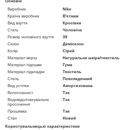
Основні
Виробник
Nike
Країна виробник
В'єтнам
Вид взуття
Кросівки
Стать
Чоловіча
Розмір чоловічого взуття
39
Сезон
Демісезон
Колір
Сірий
Матеріал верху
Натуральна шкіра/текстиль
Матеріал підошви
Гума
Матеріал підкладки
Текстиль
Стиль
Повсякденний
Вид устілки
Амортизована
Вологозахист
Так
Водовідштовхувальне
Так
просочення
Прошивка
Так
Стан
Новий
Користувальницькі характеристики