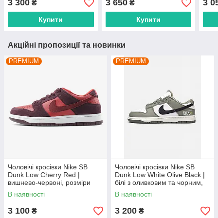
3 300
3 650
3 0
₴
₴
36–45
Купити
Купити
Акційні пропозиції та новинки
PREMIUM
PREMIUM
Чоловічі кросівки Nike SB
Чоловічі кросівки Nike SB
Dunk Low Cherry Red |
Dunk Low White Olive Black |
вишнево-червоні, розміри
білі з оливковим та чорним,
40–45
розміри 41–45
В наявності
В наявності
3 100
3 200
₴
₴