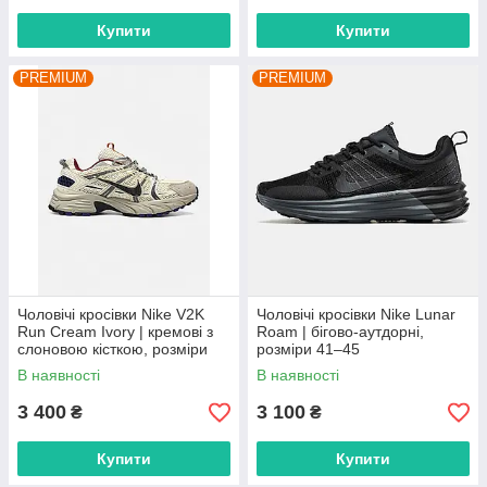
Купити
Купити
PREMIUM
PREMIUM
Чоловічі кросівки Nike V2K
Чоловічі кросівки Nike Lunar
Run Cream Ivory | кремові з
Roam | бігово-аутдорні,
слоновою кісткою, розміри
розміри 41–45
41–45
В наявності
В наявності
3 400
3 100
₴
₴
Купити
Купити