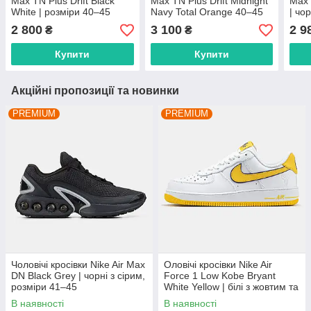
Max TN Plus Drift Black
Max TN Plus Drift Midnight
Max 
White | розміри 40–45
Navy Total Orange 40–45
| чо
45
2 800
3 100
2 9
₴
₴
Купити
Купити
Акційні пропозиції та новинки
PREMIUM
PREMIUM
Чоловічі кросівки Nike Air Max
Оловічі кросівки Nike Air
DN Black Grey | чорні з сірим,
Force 1 Low Kobe Bryant
розміри 41–45
White Yellow | білі з жовтим та
фіолетовим, розміри 40–45
В наявності
В наявності