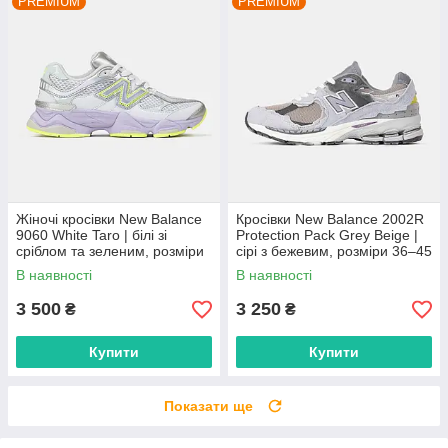
PREMIUM
PREMIUM
Жіночі кросівки New Balance
Кросівки New Balance 2002R
9060 White Taro | білі зі
Protection Pack Grey Beige |
сріблом та зеленим, розміри
сірі з бежевим, розміри 36–45
36–41
В наявності
В наявності
3 500
3 250
₴
₴
Купити
Купити
Показати ще