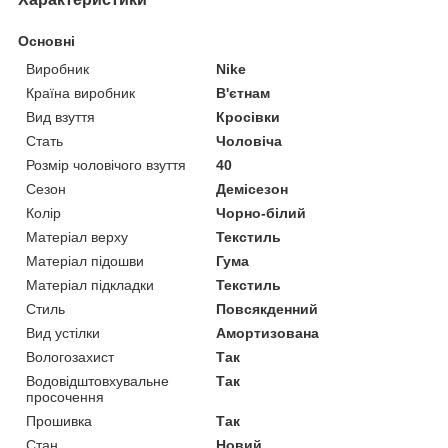
Основні
Виробник
Nike
Країна виробник
В'єтнам
Вид взуття
Кросівки
Стать
Чоловіча
Розмір чоловічого взуття
40
Сезон
Демісезон
Колір
Чорно-білий
Матеріал верху
Текстиль
Матеріал підошви
Гума
Матеріал підкладки
Текстиль
Стиль
Повсякденний
Вид устілки
Амортизована
Вологозахист
Так
Водовідштовхувальне
Так
просочення
Прошивка
Так
Стан
Новий