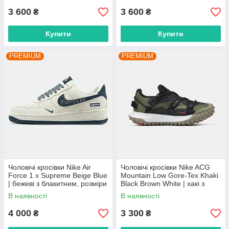
3 600
3 600
₴
₴
Купити
Купити
PREMIUM
PREMIUM
Чоловічі кросівки Nike Air
Чоловічі кросівки Nike ACG
Force 1 x Supreme Beige Blue
Mountain Low Gore-Tex Khaki
| бежеві з блакитним, розміри
Black Brown White | хакі з
41–45
чорним та коричневим,
В наявності
В наявності
розміри 41–45
4 000
3 300
₴
₴