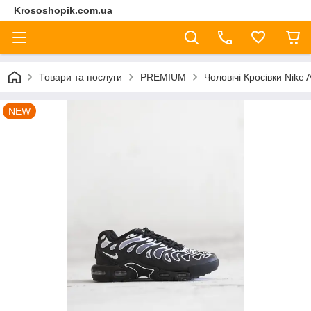
Krososhopik.com.ua
Товари та послуги
PREMIUM
Чоловічі Кросівки Nike 
NEW