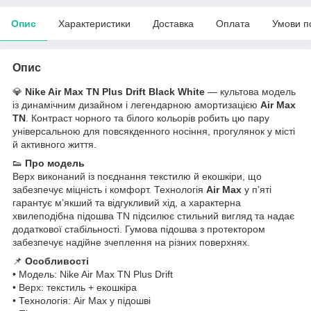
Опис
Характеристики
Доставка
Оплата
Умови п
Опис
💎
Nike Air Max TN Plus Drift Black White
— культова модель
із динамічним дизайном і легендарною амортизацією
Air Max
TN
. Контраст чорного та білого кольорів робить цю пару
універсальною для повсякденного носіння, прогулянок у місті
й активного життя.
👟
Про модель
Верх виконаний із поєднання текстилю й екошкіри, що
забезпечує міцність і комфорт. Технологія
Air Max
у п’яті
гарантує м’якший та відгукливий хід, а характерна
хвилеподібна підошва TN підсилює стильний вигляд та надає
додаткової стабільності. Гумова підошва з протектором
забезпечує надійне зчеплення на різних поверхнях.
📌
Особливості
• Модель: Nike Air Max TN Plus Drift
• Верх: текстиль + екошкіра
• Технологія: Air Max у підошві