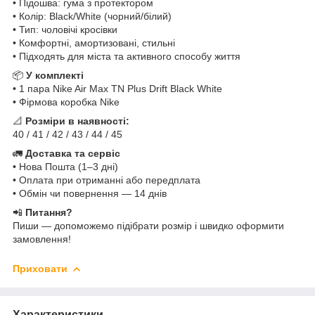
• Підошва: гума з протектором
• Колір: Black/White (чорний/білий)
• Тип: чоловічі кросівки
• Комфортні, амортизовані, стильні
• Підходять для міста та активного способу життя
📦
У комплекті
• 1 пара Nike Air Max TN Plus Drift Black White
• Фірмова коробка Nike
📐
Розміри в наявності:
40 / 41 / 42 / 43 / 44 / 45
🚛
Доставка та сервіс
• Нова Пошта (1–3 дні)
• Оплата при отриманні або передплата
• Обмін чи повернення — 14 днів
📲
Питання?
Пиши — допоможемо підібрати розмір і швидко оформити
замовлення!
Приховати
Характеристики