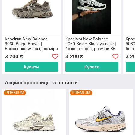
Кросівки New Balance
Кросівки New Balance
Крос
9060 Beige Brown |
9060 Beige Black унісекс |
9060
Бежево-коричневі, розміри
бежево-чорні, розміри 36–
беже
36–45 унісекс
45
36–
3 200
3 200
3 2
₴
₴
Купити
Купити
Акційні пропозиції та новинки
PREMIUM
PREMIUM