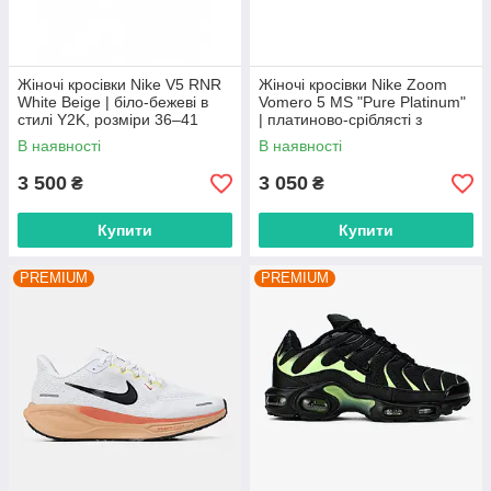
Жіночі кросівки Nike V5 RNR
Жіночі кросівки Nike Zoom
White Beige | біло-бежеві в
Vomero 5 MS "Pure Platinum"
стилі Y2K, розміри 36–41
| платиново-сріблясті з
сіткою, розміри 36–42
В наявності
В наявності
3 500
3 050
₴
₴
Купити
Купити
PREMIUM
PREMIUM