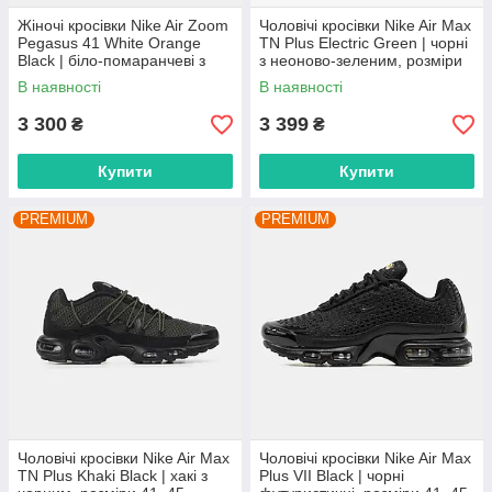
Жіночі кросівки Nike Air Zoom
Чоловічі кросівки Nike Air Max
Pegasus 41 White Orange
TN Plus Electric Green | чорні
Black | біло-помаранчеві з
з неоново-зеленим, розміри
чорним, розміри 36–43
41–45
В наявності
В наявності
3 300
3 399
₴
₴
Купити
Купити
PREMIUM
PREMIUM
Чоловічі кросівки Nike Air Max
Чоловічі кросівки Nike Air Max
TN Plus Khaki Black | хакі з
Plus VII Black | чорні