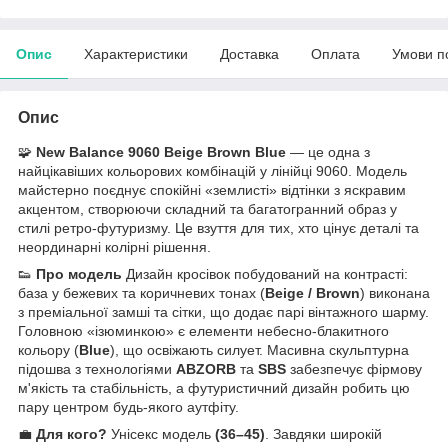
Опис
Характеристики
Доставка
Оплата
Умови п
Опис
🧩
New Balance 9060 Beige Brown Blue
— це одна з
найцікавіших кольорових комбінацій у лінійці 9060. Модель
майстерно поєднує спокійні «землисті» відтінки з яскравим
акцентом, створюючи складний та багатогранний образ у
стилі ретро-футуризму. Це взуття для тих, хто цінує деталі та
неординарні колірні рішення.
👟
Про модель
Дизайн кросівок побудований на контрасті:
база у бежевих та коричневих тонах (
Beige / Brown
) виконана
з преміальної замші та сітки, що додає парі вінтажного шарму.
Головною «ізюминкою» є елементи небесно-блакитного
кольору (
Blue
), що освіжають силует. Масивна скульптурна
підошва з технологіями
ABZORB
та
SBS
забезпечує фірмову
м'якість та стабільність, а футуристичний дизайн робить цю
пару центром будь-якого аутфіту.
💼
Для кого?
Унісекс модель
(36–45)
. Завдяки широкій