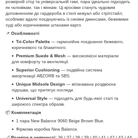
розмірній сітці та універсальній гамі, пара ідеально підходить
як чоловікам, так і жінкам. Ці кросівки стануть чудовим
доповненням до гардероба в стилі кежуал або стрітстайл,
особливо вдало поєднуючись із синіми джинсами, бежевими
худі або коричневими штанами карго.
📌
Особливості
Tri-Color Palette
— гармонійне поєднання бежевого,
коричневого та блакитного.
Premium Suede & Mesh
— високоякісні матеріали
для комфорту та вентиляції.
Superior Cushioning
— подвійна система
амортизації ABZORB та SBS.
Unique Midsole Design
— впізнавана роздвоєна
підошва, що притягує погляди.
Universal Style
— підходять для будь-якої статі та
широкого спектра образів.
📦
Комплектація
1 пара New Balance 9060 Beige Brown Blue.
Фірмова коробка New Balance.
📐
Розміри в наявності:
36 / 37 / 38 / 39 / 40 / 41 / 42 / 43 / 44