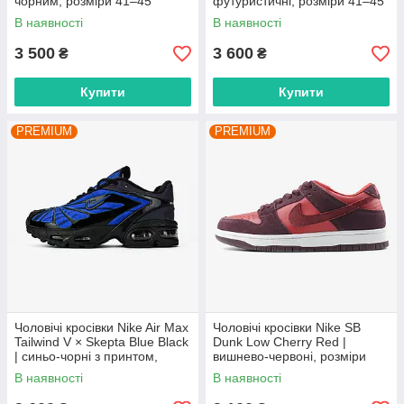
чорним, розміри 41–45
футуристичні, розміри 41–45
В наявності
В наявності
3 500
3 600
₴
₴
Купити
Купити
PREMIUM
PREMIUM
Чоловічі кросівки Nike Air Max
Чоловічі кросівки Nike SB
Tailwind V × Skepta Blue Black
Dunk Low Cherry Red |
| синьо-чорні з принтом,
вишнево-червоні, розміри
розміри 41–45
40–45
В наявності
В наявності