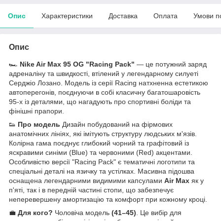
Опис
Характеристики
Доставка
Оплата
Умови п
Опис
🏎️
Nike Air Max 95 OG "Racing Pack"
— це потужний заряд
адреналіну та швидкості, втілений у легендарному силуеті
Серджіо Лозано. Модель із серії Racing натхненна естетикою
автоперегонів, поєднуючи в собі класичну багатошаровість
95-х із деталями, що нагадують про спортивні боліди та
фінішні прапори.
👟
Про модель
Дизайн побудований на фірмових
анатомічних лініях, які імітують структуру людських м'язів.
Колірна гама поєднує глибокий чорний та графітовий із
яскравими синіми (Blue) та червоними (Red) акцентами.
Особливістю версії "Racing Pack" є тематичні логотипи та
спеціальні деталі на язичку та устілках. Масивна підошва
оснащена легендарними видимими капсулами
Air Max
як у
п'яті, так і в передній частині стопи, що забезпечує
неперевершену амортизацію та комфорт при кожному кроці.
💼
Для кого?
Чоловіча модель
(41–45)
. Це вибір для