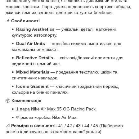
впевнених у собі чоловіків, які люблять динамічний стиль та
масивні кросівки. Пара ідеально доповнить спортивні образи,
джинси темних відтінків, джогери та куртки-бомбери.
📌
Особливості
Racing Aesthetics
— унікальні деталі, натхненні
культурою автоспорту.
Dual Air Units
— подвійна видима амортизація для
максимальної м'якості.
Reflective Details
— світловідбиваючі елементи для
видимості в темний час.
Mixed Materials
— поєднання текстилю, шкіри та
синтетичних накладок.
Iconic Gradient
— класичний градієнтний перехід
кольорів на бічних панелях.
📦
Комплектація
1 пара Nike Air Max 95 OG Racing Pack.
Фірмова коробка Nike Air Max.
📐
Розміри в наявності:
41 / 42 / 43 / 44 / 45 (Підберемо
розмір індивідуально за заміром вашої устілки)