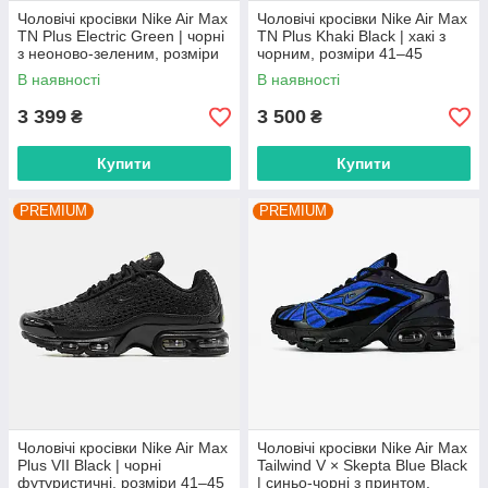
Чоловічі кросівки Nike Air Max
Чоловічі кросівки Nike Air Max
TN Plus Electric Green | чорні
TN Plus Khaki Black | хакі з
з неоново-зеленим, розміри
чорним, розміри 41–45
41–45
В наявності
В наявності
3 399
3 500
₴
₴
Купити
Купити
PREMIUM
PREMIUM
Чоловічі кросівки Nike Air Max
Чоловічі кросівки Nike Air Max
Plus VII Black | чорні
Tailwind V × Skepta Blue Black
футуристичні, розміри 41–45
| синьо-чорні з принтом,