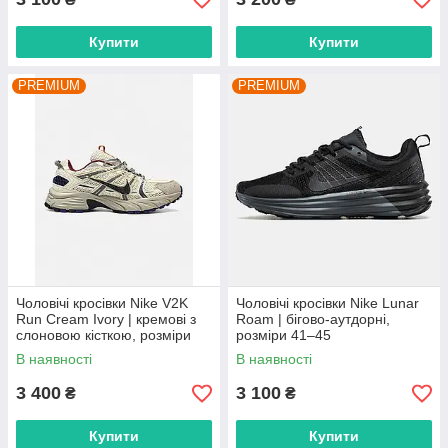
Купити
Купити
PREMIUM
PREMIUM
Чоловічі кросівки Nike V2K
Чоловічі кросівки Nike Lunar
Run Cream Ivory | кремові з
Roam | бігово-аутдорні,
слоновою кісткою, розміри
розміри 41–45
41–45
В наявності
В наявності
3 400
3 100
₴
₴
Купити
Купити