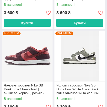
розміри 41–45
В наявності
В наявності
3 600
3 600
₴
₴
Купити
Купити
PREMIUM
PREMIUM
Чоловічі кросівки Nike SB
Чоловічі кросівки Nike SB
Dunk Low Cherry Red |
Dunk Low White Olive Black |
вишнево-червоні, розміри
білі з оливковим та чорним,
40–45
розміри 41–45
В наявності
В наявності
3 100
3 200
₴
₴