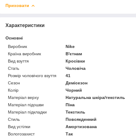
Приховати
Характеристики
Основні
Виробник
Nike
Країна виробник
В'єтнам
Вид взуття
Кросівки
Стать
Чоловіча
Розмір чоловічого взуття
41
Сезон
Демісезон
Колір
Чорний
Матеріал верху
Натуральна шкіра/текстиль
Матеріал підошви
Піна
Матеріал підкладки
Текстиль
Стиль
Повсякденний
Вид устілки
Амортизована
Вологозахист
Так