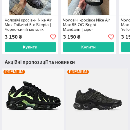
Чоловічі кросівки Nike Air
Чоловічі кросівки Nike Air
Чоло
Max Tailwind 5 x Skepta |
Max 95 OG Bright
Max 
Чорно-синій металік,
Mandarin | сіро-
Yello
розміри 41–45
помаранчеві, розміри 40–
розм
3 150
3 150
3 1
₴
₴
45
Купити
Купити
Акційні пропозиції та новинки
PREMIUM
PREMIUM