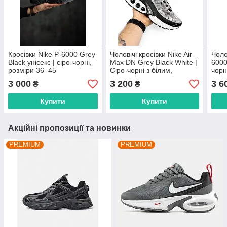
Кросівки Nike P-6000 Grey
Чоловічі кросівки Nike Air
Чоло
Black унісекс | сіро-чорні,
Max DN Grey Black White |
6000
розміри 36–45
Сіро-чорні з білим,
чорн
розміри 41–45
3 000
3 200
3 6
₴
₴
Купити
Купити
Акційні пропозиції та новинки
PREMIUM
PREMIUM