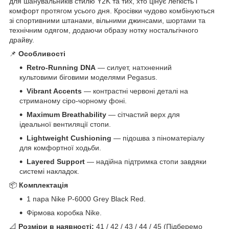
для шанувальників стилю Y2K та тих, хто цінує легкість і
комфорт протягом усього дня. Кросівки чудово комбінуються
зі спортивними штанами, вільними джинсами, шортами та
технічним одягом, додаючи образу нотку ностальгічного
драйву.
📌
Особливості
Retro-Running DNA
— силует, натхненний
культовими біговими моделями Pegasus.
Vibrant Accents
— контрастні червоні деталі на
стриманому сіро-чорному фоні.
Maximum Breathability
— сітчастий верх для
ідеальної вентиляції стопи.
Lightweight Cushioning
— підошва з піноматеріалу
для комфортної ходьби.
Layered Support
— надійна підтримка стопи завдяки
системі накладок.
📦
Комплектація
1 пара Nike P-6000 Grey Black Red.
Фірмова коробка Nike.
📐
Розміри в наявності:
41 / 42 / 43 / 44 / 45 (Підберемо