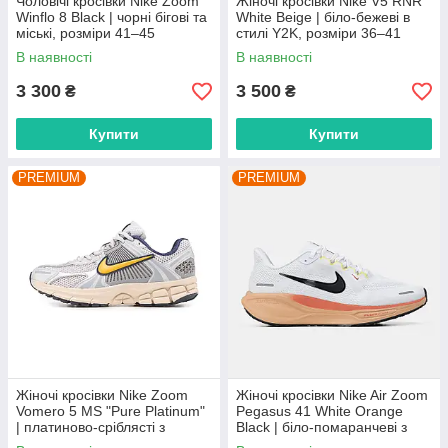
Чоловічі кросівки Nike Zoom
Жіночі кросівки Nike V5 RNR
Winflo 8 Black | чорні бігові та
White Beige | біло-бежеві в
міські, розміри 41–45
стилі Y2K, розміри 36–41
В наявності
В наявності
3 300
3 500
₴
₴
Купити
Купити
PREMIUM
PREMIUM
Жіночі кросівки Nike Zoom
Жіночі кросівки Nike Air Zoom
Vomero 5 MS "Pure Platinum"
Pegasus 41 White Orange
| платиново-сріблясті з
Black | біло-помаранчеві з
сіткою, розміри 36–42
чорним, розміри 36–43