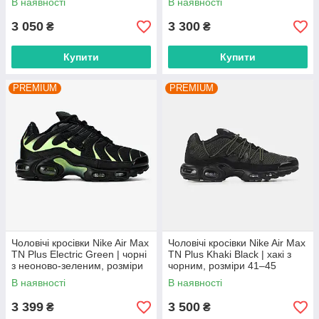
В наявності
В наявності
3 050
3 300
₴
₴
Купити
Купити
PREMIUM
PREMIUM
Чоловічі кросівки Nike Air Max
Чоловічі кросівки Nike Air Max
TN Plus Electric Green | чорні
TN Plus Khaki Black | хакі з
з неоново-зеленим, розміри
чорним, розміри 41–45
41–45
В наявності
В наявності
3 399
3 500
₴
₴