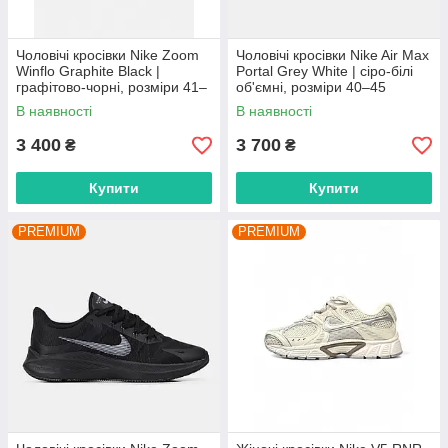
Чоловічі кросівки Nike Zoom
Чоловічі кросівки Nike Air Max
Winflo Graphite Black |
Portal Grey White | сіро-білі
графітово-чорні, розміри 41–
об'ємні, розміри 40–45
45
В наявності
В наявності
3 400
3 700
₴
₴
Купити
Купити
PREMIUM
PREMIUM