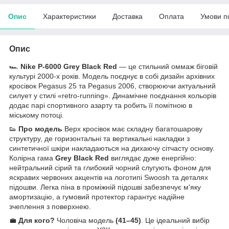
Опис
Характеристики
Доставка
Оплата
Умови п
Опис
🏎️
Nike P-6000 Grey Black Red
— це стильний оммаж біговій
культурі 2000-х років. Модель поєднує в собі дизайн архівних
кросівок Pegasus 25 та Pegasus 2006, створюючи актуальний
силует у стилі «retro-running». Динамічне поєднання кольорів
додає парі спортивного азарту та робить її помітною в
міському потоці.
👟
Про модель
Верх кросівок має складну багатошарову
структуру, де горизонтальні та вертикальні накладки з
синтетичної шкіри накладаються на дихаючу сітчасту основу.
Колірна гама
Grey Black Red
виглядає дуже енергійно:
нейтральний сірий та глибокий чорний слугують фоном для
яскравих червоних акцентів на логотипі Swoosh та деталях
підошви. Легка піна в проміжній підошві забезпечує м'яку
амортизацію, а гумовий протектор гарантує надійне
зчеплення з поверхнею.
💼
Для кого?
Чоловіча модель
(41–45)
. Це ідеальний вибір