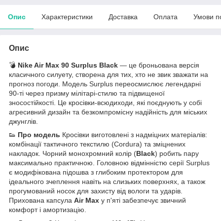
Опис
Характеристики
Доставка
Оплата
Умови п
Опис
💣
Nike Air Max 90 Surplus Black
— це броньована версія
класичного силуету, створена для тих, хто не звик зважати на
прогноз погоди. Модель Surplus переосмислює легендарні
90-ті через призму мілітарі-стилю та підвищеної
зносостійкості. Це кросівки-всюдиходи, які поєднують у собі
агресивний дизайн та безкомпромісну надійність для міських
джунглів.
👟
Про модель
Кросівки виготовлені з надміцних матеріалів:
комбінації тактичного текстилю (Cordura) та зміцнених
накладок. Чорний монохромний колір (
Black
) робить пару
максимально практичною. Головною відмінністю серії Surplus
є модифікована підошва з глибоким протектором для
ідеального зчеплення навіть на слизьких поверхнях, а також
прогумований носок для захисту від вологи та ударів.
Прихована капсула
Air Max
у п'яті забезпечує звичний
комфорт і амортизацію.