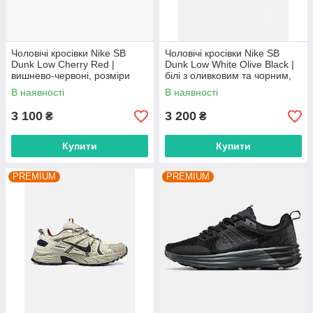
Чоловічі кросівки Nike SB
Чоловічі кросівки Nike SB
Dunk Low Cherry Red |
Dunk Low White Olive Black |
вишнево-червоні, розміри
білі з оливковим та чорним,
40–45
розміри 41–45
В наявності
В наявності
3 100
3 200
₴
₴
Купити
Купити
PREMIUM
PREMIUM