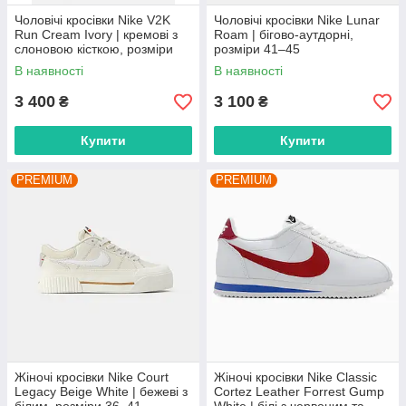
Чоловічі кросівки Nike V2K
Чоловічі кросівки Nike Lunar
Run Cream Ivory | кремові з
Roam | бігово-аутдорні,
слоновою кісткою, розміри
розміри 41–45
41–45
В наявності
В наявності
3 400
3 100
₴
₴
Купити
Купити
PREMIUM
PREMIUM
Жіночі кросівки Nike Court
Жіночі кросівки Nike Classic
Legacy Beige White | бежеві з
Cortez Leather Forrest Gump