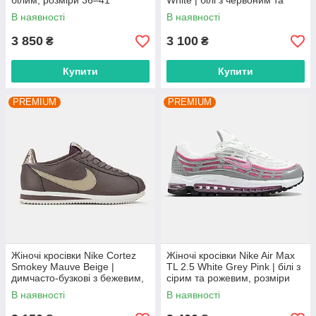
білим, розміри 36–41
White | білі з червоним та
синім, розміри 36–41
В наявності
В наявності
3 850
3 100
₴
₴
Купити
Купити
PREMIUM
PREMIUM
Жіночі кросівки Nike Cortez
Жіночі кросівки Nike Air Max
Smokey Mauve Beige |
TL 2.5 White Grey Pink | білі з
димчасто-бузкові з бежевим,
сірим та рожевим, розміри
розміри 36–41
36–41
В наявності
В наявності