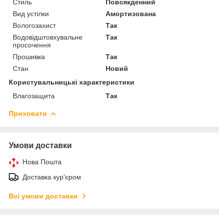
Стиль
Повсякденний
Вид устілки
Амортизована
Вологозахист
Так
Водовідштовхувальне
Так
просочення
Прошивка
Так
Стан
Новий
Користувальницькі характеристики
Влагозащита
Так
Приховати
Умови доставки
Нова Пошта
Доставка кур'єром
Всі умови доставки