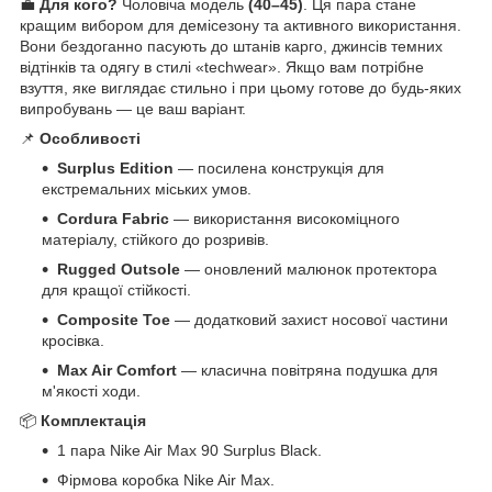
💼
Для кого?
Чоловіча модель
(40–45)
. Ця пара стане
кращим вибором для демісезону та активного використання.
Вони бездоганно пасують до штанів карго, джинсів темних
відтінків та одягу в стилі «techwear». Якщо вам потрібне
взуття, яке виглядає стильно і при цьому готове до будь-яких
випробувань — це ваш варіант.
📌
Особливості
Surplus Edition
— посилена конструкція для
екстремальних міських умов.
Cordura Fabric
— використання високоміцного
матеріалу, стійкого до розривів.
Rugged Outsole
— оновлений малюнок протектора
для кращої стійкості.
Composite Toe
— додатковий захист носової частини
кросівка.
Max Air Comfort
— класична повітряна подушка для
м'якості ходи.
📦
Комплектація
1 пара Nike Air Max 90 Surplus Black.
Фірмова коробка Nike Air Max.