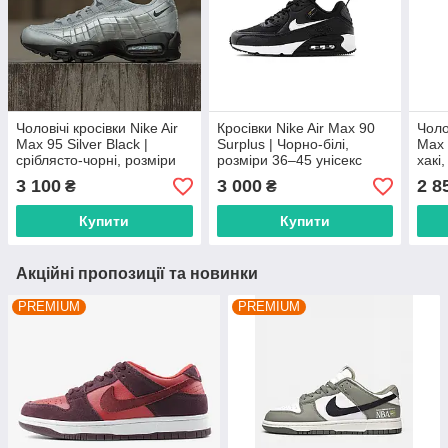
Чоловічі кросівки Nike Air
Кросівки Nike Air Max 90
Чоло
Max 95 Silver Black |
Surplus | Чорно-білі,
Max 
сріблясто-чорні, розміри
розміри 36–45 унісекс
хакі
40–45
3 100
3 000
2 8
₴
₴
Купити
Купити
Акційні пропозиції та новинки
PREMIUM
PREMIUM