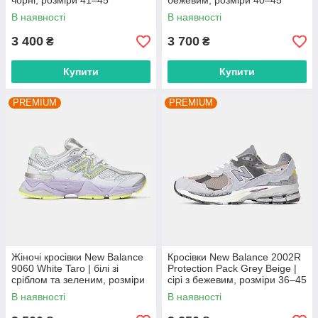
чорні, розміри 41–45
бежевим, розміри 40–45
В наявності
В наявності
3 400
3 700
₴
₴
Купити
Купити
PREMIUM
PREMIUM
Жіночі кросівки New Balance
Кросівки New Balance 2002R
9060 White Taro | білі зі
Protection Pack Grey Beige |
сріблом та зеленим, розміри
сірі з бежевим, розміри 36–45
36–41
В наявності
В наявності