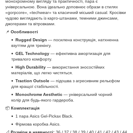
монохромному вигляду та практичності, пара є
універсальною. Вона ідеально доповнює образи в стилях
«gorpcore», «techwear» та класичний міський casual. Кросівки
чудово виглядають із карго-штанами, темними джинсами,
джогерами та вітровками.
📌
Особливості
Rugged Design
— посилена конструкція, натхненна
взуттям для трекінгу.
GEL Technology
— ефективна амортизація для
тривалого комфорту.
High Durability
— використання зносостійких
матеріалів, що легко чистяться.
Traction Outsole
— підошва з агресивним рельєфом
для кращої стабільності.
Monochrome Aesthetic
— універсальний чорний
колір для будь-якого гардероба.
📦
Комплектація
1 пара Asics Gel-Pickax Black.
Фірмова коробка Asics.
📐
Розміри в наявності:
36 / 37 / 38 / 39 / 40 / 41 / 42 / 43 / 44