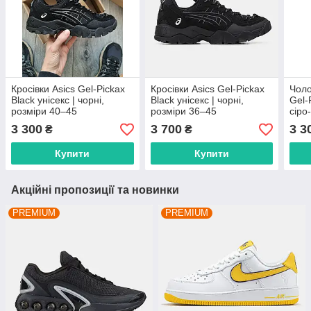
Кросівки Asics Gel-Pickax
Кросівки Asics Gel-Pickax
Чоло
Black унісекс | чорні,
Black унісекс | чорні,
Gel-
розміри 40–45
розміри 36–45
сіро
3 300
3 700
3 3
₴
₴
Купити
Купити
Акційні пропозиції та новинки
PREMIUM
PREMIUM