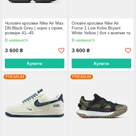
Чоловічі кросівки Nike Air Max
Оловічі кросівки Nike Air
DN Black Grey | чорні з сірим,
Force 1 Low Kobe Bryant
розміри 41–45
White Yellow | білі з жовтим та
фіолетовим, розміри 40–45
В наявності
В наявності
3 600
3 600
₴
₴
Купити
Купити
PREMIUM
PREMIUM