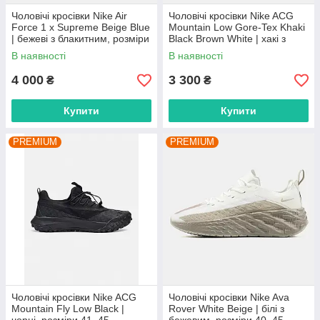
Чоловічі кросівки Nike Air
Чоловічі кросівки Nike ACG
Force 1 x Supreme Beige Blue
Mountain Low Gore-Tex Khaki
| бежеві з блакитним, розміри
Black Brown White | хакі з
41–45
чорним та коричневим,
В наявності
В наявності
розміри 41–45
4 000
3 300
₴
₴
Купити
Купити
PREMIUM
PREMIUM
Чоловічі кросівки Nike ACG
Чоловічі кросівки Nike Ava
Mountain Fly Low Black |
Rover White Beige | білі з