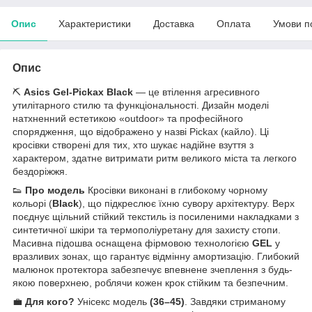
Опис
Характеристики
Доставка
Оплата
Умови п
Опис
⛏️
Asics Gel-Pickax Black
— це втілення агресивного
утилітарного стилю та функціональності. Дизайн моделі
натхненний естетикою «outdoor» та професійного
спорядження, що відображено у назві Pickax (кайло). Ці
кросівки створені для тих, хто шукає надійне взуття з
характером, здатне витримати ритм великого міста та легкого
бездоріжжя.
👟
Про модель
Кросівки виконані в глибокому чорному
кольорі (
Black
), що підкреслює їхню сувору архітектуру. Верх
поєднує щільний стійкий текстиль із посиленими накладками з
синтетичної шкіри та термополіуретану для захисту стопи.
Масивна підошва оснащена фірмовою технологією
GEL
у
вразливих зонах, що гарантує відмінну амортизацію. Глибокий
малюнок протектора забезпечує впевнене зчеплення з будь-
якою поверхнею, роблячи кожен крок стійким та безпечним.
💼
Для кого?
Унісекс модель
(36–45)
. Завдяки стриманому