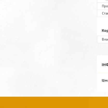
Пр
Ста
Ко
Вла
ІН
Цін