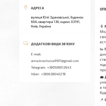
вулиця Юлії Здановської, будинок
60А, квартира 136, індекс 03191,
🍦
Київ, Україна
Мод
сві
ест
👟
дих
ств
anna.kravtsova9901@gmail.com
під
+380508012643
про
+380638040278
💼
уні
а т
буд
📌