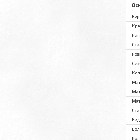
Ос
Вир
Кра
Вид
Ста
Роз
Сез
Кол
Мат
Мат
Мат
Сти
Вид
Вол
Вод