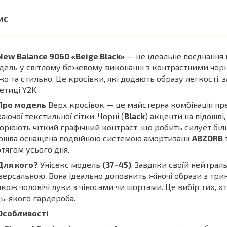
New Balance 9060 «Beige Black»
— це ідеальне поєднання 
ель у світлому бежевому виконанні з контрастними чор
жо та стильно. Це кросівки, які додають образу легкості
етиці Y2K.
Про модель
Верх кросівок — це майстерна комбінація пр
аючої текстильної сітки. Чорні (
Black
) акценти на підошві,
орюють чіткий графічний контраст, що робить силует бі
ошва оснащена подвійною системою амортизації
ABZORB
тягом усього дня.
Для кого?
Унісекс модель
(37–45)
. Завдяки своїй нейтраль
версальною. Вона ідеально доповнить жіночі образи з т
акож чоловічі луки з чіносами чи шортами. Це вибір тих, х
ь-якого гардероба.
Особливості