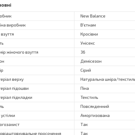
новні
обник
New Balance
їна виробник
В'єтнам
 взуття
Кросівки
ть
Унісекс
мір жіночого взуття
36
он
Демісезон
ір
Сірий
еріал верху
Натуральна шкіра/текстил
еріал підошви
Піна
еріал підкладки
Текстиль
ль
Повсякденний
 устілки
Амортизована
огозахист
Так
овідштовхувальне просочення
Так