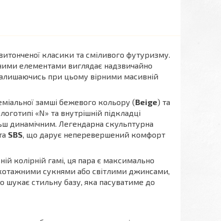
витонченої класики та сміливого футуризму.
ними елементами виглядає надзвичайно
, залишаючись при цьому вірними масивній
еміальної замші бежевого кольору (
Beige
) та
 логотипі «N» та внутрішній підкладці
льш динамічним. Легендарна скульптурна
та
SBS
, що дарує неперевершений комфорт
ній колірній гамі, ця пара є максимально
рикотажними сукнями або світлими джинсами,
то шукає стильну базу, яка пасуватиме до