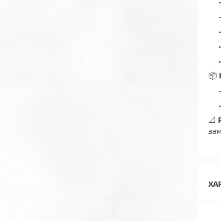
📦
📐
зам
ХА