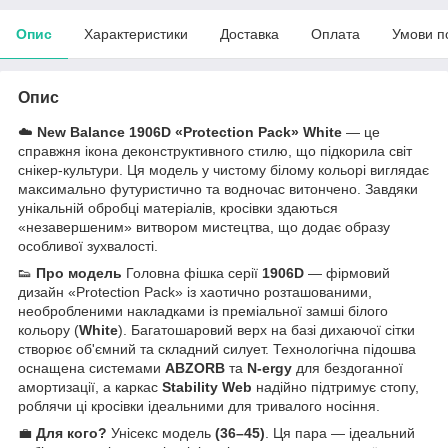
Опис
Характеристики
Доставка
Оплата
Умови п
Опис
☁️
New Balance 1906D «Protection Pack» White
— це
справжня ікона деконструктивного стилю, що підкорила світ
снікер-культури. Ця модель у чистому білому кольорі виглядає
максимально футуристично та водночас витончено. Завдяки
унікальній обробці матеріалів, кросівки здаються
«незавершеним» витвором мистецтва, що додає образу
особливої зухвалості.
👟
Про модель
Головна фішка серії
1906D
— фірмовий
дизайн «Protection Pack» із хаотично розташованими,
необробленими накладками із преміальної замші білого
кольору (
White
). Багатошаровий верх на базі дихаючої сітки
створює об'ємний та складний силует. Технологічна підошва
оснащена системами
ABZORB
та
N-ergy
для бездоганної
амортизації, а каркас
Stability Web
надійно підтримує стопу,
роблячи ці кросівки ідеальними для тривалого носіння.
💼
Для кого?
Унісекс модель
(36–45)
. Ця пара — ідеальний