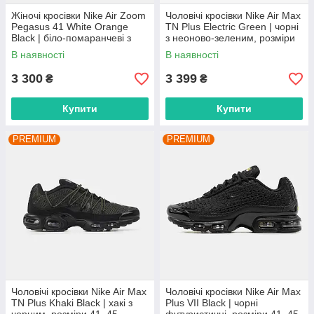
Жіночі кросівки Nike Air Zoom
Чоловічі кросівки Nike Air Max
Pegasus 41 White Orange
TN Plus Electric Green | чорні
Black | біло-помаранчеві з
з неоново-зеленим, розміри
чорним, розміри 36–43
41–45
В наявності
В наявності
3 300
3 399
₴
₴
Купити
Купити
PREMIUM
PREMIUM
Чоловічі кросівки Nike Air Max
Чоловічі кросівки Nike Air Max
TN Plus Khaki Black | хакі з
Plus VII Black | чорні