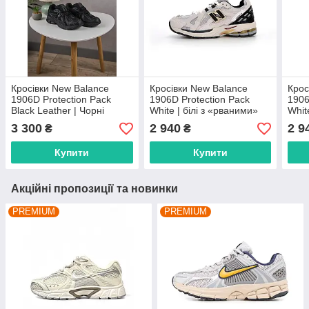
Кросівки New Balance
Кросівки New Balance
Крос
1906D Protection Pack
1906D Protection Pack
1906
Black Leather | Чорні
White | білі з «рваними»
Whit
шкіряні, розміри 36–45
деталями, розміри 36–45
3 300
2 940
2 9
₴
₴
(унісекс)
Купити
Купити
Акційні пропозиції та новинки
PREMIUM
PREMIUM