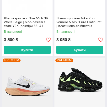
Жіночі кросівки Nike V5 RNR
Жіночі кросівки Nike Zoom
White Beige | біло-бежеві в
Vomero 5 MS "Pure Platinum"
стилі Y2K, розміри 36–41
| платиново-сріблясті з
сіткою, розміри 36–42
В наявності
В наявності
3 500
3 050
₴
₴
Купити
Купити
PREMIUM
PREMIUM