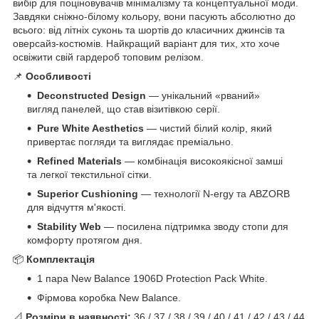
вибір для поціновувачів мінімалізму та концептуальної моди.
Завдяки сніжно-білому кольору, вони пасують абсолютно до
всього: від літніх суконь та шортів до класичних джинсів та
оверсайз-костюмів. Найкращий варіант для тих, хто хоче
освіжити свій гардероб топовим релізом.
📌
Особливості
Deconstructed Design
— унікальний «рваний»
вигляд панелей, що став візитівкою серії.
Pure White Aesthetics
— чистий білий колір, який
привертає погляди та виглядає преміально.
Refined Materials
— комбінація високоякісної замші
та легкої текстильної сітки.
Superior Cushioning
— технології N-ergy та ABZORB
для відчуття м'якості.
Stability Web
— посилена підтримка зводу стопи для
комфорту протягом дня.
📦
Комплектація
1 пара New Balance 1906D Protection Pack White.
Фірмова коробка New Balance.
📐
Розміри в наявності:
36 / 37 / 38 / 39 / 40 / 41 / 42 / 43 / 44