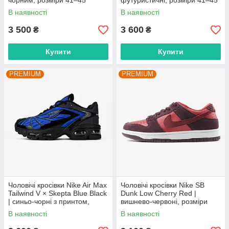
чорним, розміри 41–45
футуристичні, розміри 41–45
В наявності
В наявності
3 500
3 600
₴
₴
Купити
Купити
PREMIUM
PREMIUM
Чоловічі кросівки Nike Air Max
Чоловічі кросівки Nike SB
Tailwind V × Skepta Blue Black
Dunk Low Cherry Red |
| синьо-чорні з принтом,
вишнево-червоні, розміри
розміри 41–45
40–45
В наявності
В наявності