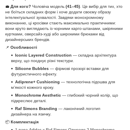
💼
Для кого?
Чоловіча модель
(41–45)
. Це вибір для тих, хто
не боїться складних форм і хоче додати своєму образу
інтелектуальної зухвалості. Завдяки монохромному
виконанню, ці кросівки стають максимально практичними:
вони круто виглядають із чорними карго-штанами, шкіряними
куртками, оверсайз-худі або широкими брюками від
дизайнерських брендів.
📌
Особливості
Iconic Layered Construction
— складна архітектура
верху, що поєднує різні текстури.
Silicone Bubbles
— фірмові прозорі вставки для
футуристичного ефекту.
Adiprene+ Cushioning
— технологічна підошва для
м’якості кожного кроку.
Monochrome Aesthetic
— глибокий чорний колір, що
підкреслює деталі.
Raf Simons Branding
— лаконічний логотип
дизайнера на язичку.
📦
Комплектація
1 пара Adidas x Raf Simons Ozweego 2 Monochrome