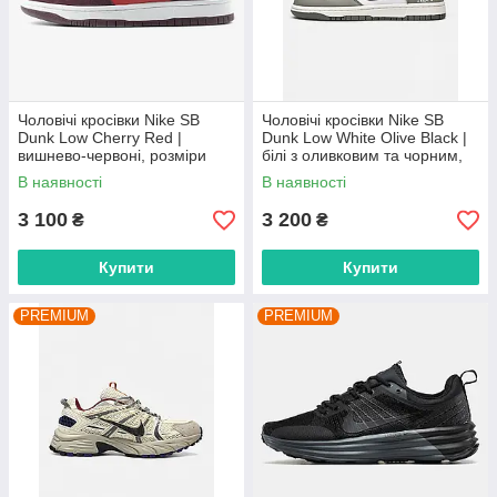
Чоловічі кросівки Nike SB
Чоловічі кросівки Nike SB
Dunk Low Cherry Red |
Dunk Low White Olive Black |
вишнево-червоні, розміри
білі з оливковим та чорним,
40–45
розміри 41–45
В наявності
В наявності
3 100
3 200
₴
₴
Купити
Купити
PREMIUM
PREMIUM