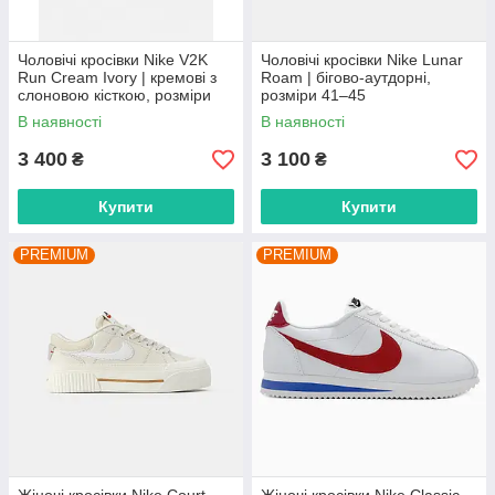
Чоловічі кросівки Nike V2K
Чоловічі кросівки Nike Lunar
Run Cream Ivory | кремові з
Roam | бігово-аутдорні,
слоновою кісткою, розміри
розміри 41–45
41–45
В наявності
В наявності
3 400
3 100
₴
₴
Купити
Купити
PREMIUM
PREMIUM