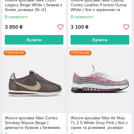
Жіночі кросівки Nike Court
Жіночі кросівки Nike Classic
Legacy Beige White | бежеві з
Cortez Leather Forrest Gump
білим, розміри 36–41
White | білі з червоним та
синім, розміри 36–41
В наявності
В наявності
3 850
3 100
₴
₴
Купити
Купити
PREMIUM
PREMIUM
Жіночі кросівки Nike Cortez
Жіночі кросівки Nike Air Max
Smokey Mauve Beige |
TL 2.5 White Grey Pink | білі з
димчасто-бузкові з бежевим,
сірим та рожевим, розміри
розміри 36–41
36–41