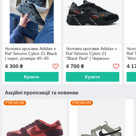
Чоловічі кросівки Adidas x
Чоловічі кросівки Adidas x
Чоло
Raf Simons Cylon-21 Black
Raf Simons Cylon-21
Raf 
| чорні, розміри 40–45
"Black Red" | Червоно-
"Mon
чорний кіберпанк, розміри
Чорн
4 300
4 700
4 1
₴
₴
41–45
Купити
Купити
Акційні пропозиції та новинки
PREMIUM
PREMIUM