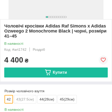
Чоловічі кросівки Adidas Raf Simons x Adidas
Ozweego 2 Monochrome Black | чорні, розміри
41–45
В наявності
Код: #art1742
Роздріб
4 400
₴
Купити
Розмір чоловічого взуття
42
43(27.5см)
44(28см)
45(29см)
В наявності