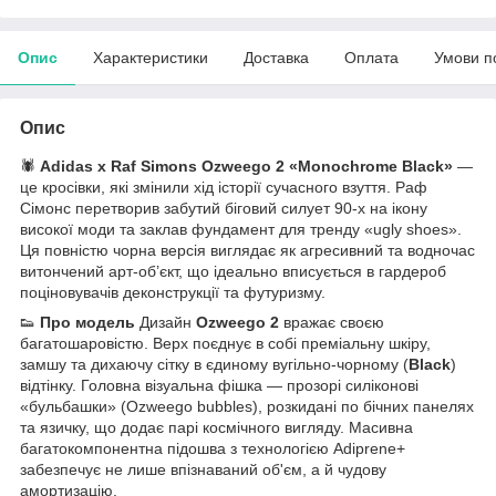
Опис
Характеристики
Доставка
Оплата
Умови п
Опис
🕷️
Adidas x Raf Simons Ozweego 2 «Monochrome Black»
—
це кросівки, які змінили хід історії сучасного взуття. Раф
Сімонс перетворив забутий біговий силует 90-х на ікону
високої моди та заклав фундамент для тренду «ugly shoes».
Ця повністю чорна версія виглядає як агресивний та водночас
витончений арт-об’єкт, що ідеально вписується в гардероб
поціновувачів деконструкції та футуризму.
👟
Про модель
Дизайн
Ozweego 2
вражає своєю
багатошаровістю. Верх поєднує в собі преміальну шкіру,
замшу та дихаючу сітку в єдиному вугільно-чорному (
Black
)
відтінку. Головна візуальна фішка — прозорі силіконові
«бульбашки» (Ozweego bubbles), розкидані по бічних панелях
та язичку, що додає парі космічного вигляду. Масивна
багатокомпонентна підошва з технологією Adiprene+
забезпечує не лише впізнаваний об'єм, а й чудову
амортизацію.