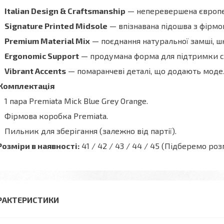
Italian Design & Craftsmanship
— неперевершена європей
Signature Printed Midsole
— впізнавана підошва з фірм
Premium Material Mix
— поєднання натуральної замші, шк
Ergonomic Support
— продумана форма для підтримки ст
Vibrant Accents
— помаранчеві деталі, що додають моде
Комплектація
1 пара Premiata Mick Blue Grey Orange.
Фірмова коробка Premiata.
Пильник для зберігання (залежно від партії).
Розміри в наявності:
41 / 42 / 43 / 44 / 45 (Підберемо ро
РАКТЕРИСТИКИ