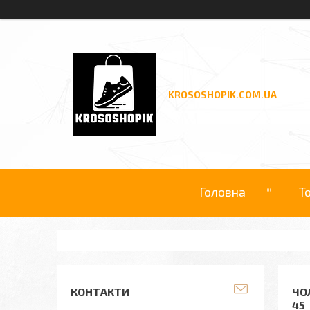
KROSOSHOPIK.COM.UA
Головна
Т
КОНТАКТИ
ЧО
45