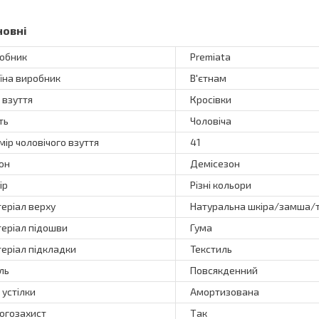
новні
обник
Premiata
їна виробник
В'єтнам
 взуття
Кросівки
ть
Чоловіча
мір чоловічого взуття
41
он
Демісезон
ір
Різні кольори
еріал верху
Натуральна шкіра/замша/
еріал підошви
Гума
еріал підкладки
Текстиль
ль
Повсякденний
 устілки
Амортизована
огозахист
Так