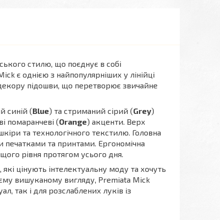
йського стилю, що поєднує в собі
ick є однією з найпопулярніших у лінійці
декору підошви, що перетворює звичайне
й синій (
Blue
) та стриманий сірий (
Grey
)
і помаранчеві (
Orange
) акценти. Верх
шкіри та технологічного текстилю. Головна
и печатками та принтами. Ергономічна
щого рівня протягом усього дня.
в, які цінують інтелектуальну моду та хочуть
оєму вишуканому вигляду, Premiata Mick
ал, так і для розслаблених луків із