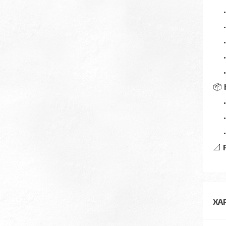
📦
📐
ХА