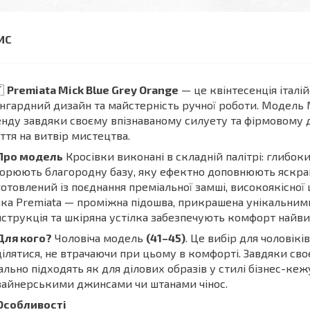
🇹
Premiata Mick Blue Grey Orange
— це квінтесенція італі
нгардний дизайн та майстерність ручної роботи. Модель M
нду завдяки своєму впізнаваному силуету та фірмовому 
ття на витвір мистецтва.
Про модель
Кросівки виконані в складній палітрі: глибоки
орюють благородну базу, яку ефектно доповнюють яскрав
отовлений із поєднання преміальної замші, високоякісної 
ка Premiata — проміжна підошва, прикрашена унікальним
струкція та шкіряна устілка забезпечують комфорт найви
Для кого?
Чоловіча модель
(41–45)
. Це вибір для чоловікі
ілятися, не втрачаючи при цьому в комфорті. Завдяки св
ально підходять як для ділових образів у стилі бізнес-кежу
айнерськими джинсами чи штанами чінос.
Особливості