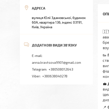
вулиця Юлії Здановської, будинок
60А, квартира 136, індекс 03191,
Київ, Україна
🇮
ава
бре
взу
👟
ств
anna.kravtsova9901@gmail.com
виг
+380508012643
фіш
+380638040278
кон
💼
вид
іде
диз
📌