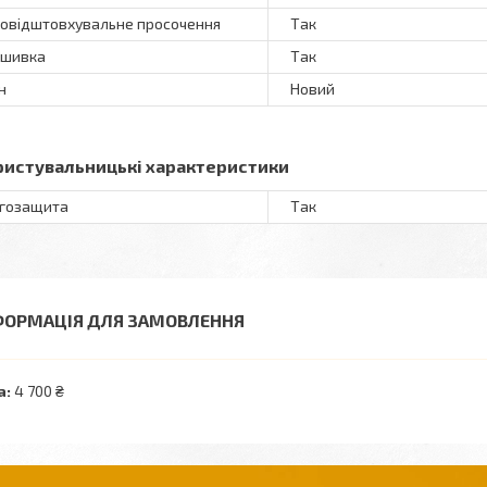
овідштовхувальне просочення
Так
ошивка
Так
н
Новий
ристувальницькі характеристики
гозащита
Так
ФОРМАЦІЯ ДЛЯ ЗАМОВЛЕННЯ
а:
4 700 ₴