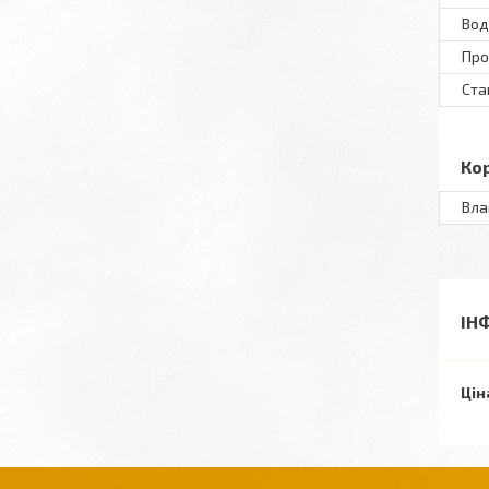
Вод
Пр
Ста
Ко
Вла
ІН
Цін