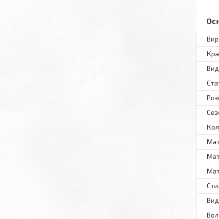
Ос
Вир
Кра
Вид
Ста
Роз
Сез
Кол
Мат
Мат
Мат
Сти
Вид
Вол