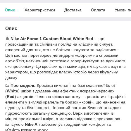
Опис
Характеристики
Доставка
Оплата
Умови п
Опис
🩸
Nike Air Force 1 Custom Blood White Red
— це
провокаційний та сміливий погляд на класичний силует,
створений для тих, хто не боїться шокувати та виділятися.
Цей кастом перетворює легендарні «форси» на справжній
арт-об’єкт, натхненний естетикою горор-культури та вуличного
експресіонізму. Це кросівки для сміливців, які шукають взуття з
характером, що розповідає власну історію через візуальну
драму.
👟
Про модель
Кросівки виконані на базі класичної білої
(
White
) шкіри з додаванням ефектних яскраво-червоних
(
Red
) акцентів. Головна фішка кастому — реалістичні графічні
елементи у вигляді крапель та бризок «крові», що нанесені на
підошву та бічні панелі. Червоний логотип Swoosh та задник
підкреслюють загальну концепцію. Верх виготовлений із
міцної преміальної шкіри, а масивна підошва з прихованою
капсулою
Nike Air
забезпечує традиційний комфорт та
м'якість кожного кроку.