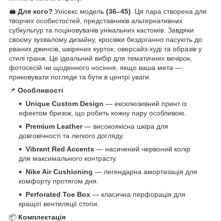
💼
Для кого?
Унісекс модель
(36–45)
. Ця пара створена для
творчих особистостей, представників альтернативних
субкультур та поціновувачів унікальних кастомів. Завдяки
своєму зухвалому дизайну, кросівки бездоганно пасують до
рваних джинсів, шкіряних курток, оверсайз-худі та образів у
стилі гранж. Це ідеальний вибір для тематичних вечірок,
фотосесій чи щоденного носіння, якщо ваша мета —
приковувати погляди та бути в центрі уваги.
📌
Особливості
Unique Custom Design
— ексклюзивний принт із
ефектом бризок, що робить кожну пару особливою.
Premium Leather
— високоякісна шкіра для
довговічності та легкого догляду.
Vibrant Red Accents
— насичений червоний колір
для максимального контрасту.
Nike Air Cushioning
— легендарна амортизація для
комфорту протягом дня.
Perforated Toe Box
— класична перфорація для
кращої вентиляції стопи.
📦
Комплектація