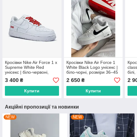
Кросівки Nike Air Force 1 x
Кросівки Nike Air Force 1
Крос
Supreme White Red
White Black Logo унісекс |
clas
унісекс | біло-червоні,
біло-чорні, розміри 36–45
білі
розміри 36–45
3 400
2 650
2 9
₴
₴
Купити
Купити
Акційні пропозиції та новинки
NEW
NEW