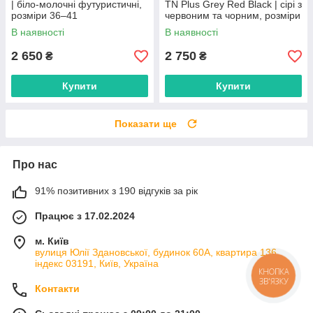
| біло-молочні футуристичні,
TN Plus Grey Red Black | сірі з
розміри 36–41
червоним та чорним, розміри
41–45
В наявності
В наявності
2 650
2 750
₴
₴
Купити
Купити
Показати ще
Про нас
91% позитивних з 190 відгуків за рік
Працює з 17.02.2024
м. Київ
вулиця Юлії Здановської, будинок 60А, квартира 136,
індекс 03191, Київ, Україна
КНОПКА
ЗВ'ЯЗКУ
Контакти