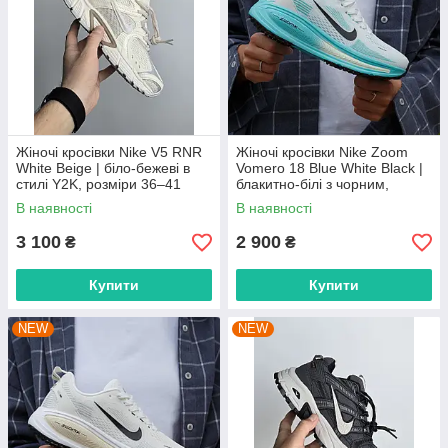
Жіночі кросівки Nike V5 RNR
Жіночі кросівки Nike Zoom
White Beige | біло-бежеві в
Vomero 18 Blue White Black |
стилі Y2K, розміри 36–41
блакитно-білі з чорним,
розміри 36–41
В наявності
В наявності
3 100
2 900
₴
₴
Купити
Купити
NEW
NEW