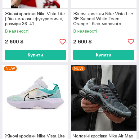
Жіночі кросівки Nike Vista Lite
Жіночі кросівки Nike Vista Lite
| біло-молочні футуристичні,
SE Summit White Team
розміри 36–41
Orange | біло-молочні з
помаранчевими акцентами,
В наявності
В наявності
розміри 36–41
2 600
2 600
₴
₴
Купити
Купити
NEW
NEW
Жіночі кросівки Nike Vista Lite
Чоловічі кросівки Nike Air Max