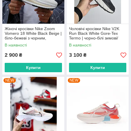
Жіночі кросівки Nike Zoom
Чоловічі кросівки Nike V2K
Vomero 18 White Black Beige |
Run Black White Gore-Tex
біло-бежеві з чорним,
Termo | чорно-білі зимові/
розміри 36–41
термо, розміри 41–45
В наявності
В наявності
2 900
3 100
₴
₴
Купити
Купити
NEW
NEW