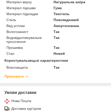
Матеріал верху
Натуральна шкіра
Матеріал підошви
Гума
Матеріал підкладки
Текстиль
Стиль
Повсякденний
Вид устілки
Амортизована
Вологозахист
Так
Водовідштовхувальне
Так
просочення
Прошивка
Так
Стан
Новий
Користувальницькі характеристики
Влагозащита
Так
Приховати
Умови доставки
Нова Пошта
Доставка кур'єром