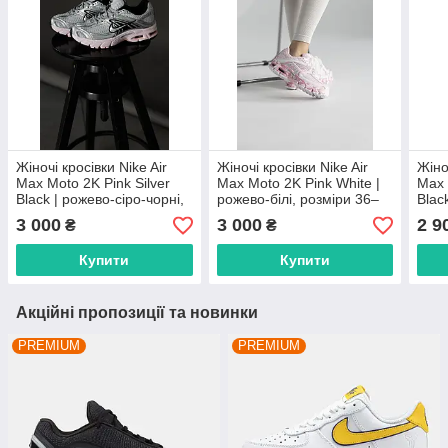
Жіночі кросівки Nike Air
Жіночі кросівки Nike Air
Жіно
Max Moto 2K Pink Silver
Max Moto 2K Pink White |
Max 
Black | рожево-сіро-чорні,
рожево-білі, розміри 36–
Blac
розміри 36–41
40
розм
3 000
3 000
2 9
₴
₴
Купити
Купити
Акційні пропозиції та новинки
PREMIUM
PREMIUM