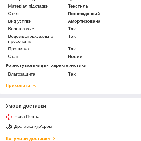
Матеріал підкладки
Текстиль
Стиль
Повсякденний
Вид устілки
Амортизована
Вологозахист
Так
Водовідштовхувальне
Так
просочення
Прошивка
Так
Стан
Новий
Користувальницькі характеристики
Влагозащита
Так
Приховати
Умови доставки
Нова Пошта
Доставка кур'єром
Всі умови доставки