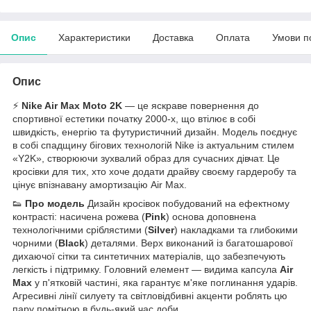
Опис
Характеристики
Доставка
Оплата
Умови п
Опис
⚡
Nike Air Max Moto 2K
— це яскраве повернення до
спортивної естетики початку 2000-х, що втілює в собі
швидкість, енергію та футуристичний дизайн. Модель поєднує
в собі спадщину бігових технологій Nike із актуальним стилем
«Y2K», створюючи зухвалий образ для сучасних дівчат. Це
кросівки для тих, хто хоче додати драйву своєму гардеробу та
цінує впізнавану амортизацію Air Max.
👟
Про модель
Дизайн кросівок побудований на ефектному
контрасті: насичена рожева (
Pink
) основа доповнена
технологічними сріблястими (
Silver
) накладками та глибокими
чорними (
Black
) деталями. Верх виконаний із багатошарової
дихаючої сітки та синтетичних матеріалів, що забезпечують
легкість і підтримку. Головний елемент — видима капсула
Air
Max
у п'ятковій частині, яка гарантує м'яке поглинання ударів.
Агресивні лінії силуету та світловідбивні акценти роблять цю
пару помітною в будь-який час доби.