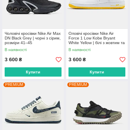
Чоловічі кросівки Nike Air Max
Оловічі кросівки Nike Air
DN Black Grey | чорні з сірим,
Force 1 Low Kobe Bryant
розміри 41–45
White Yellow | білі з жовтим та
фіолетовим, розміри 40–45
В наявності
В наявності
3 600
3 600
₴
₴
Купити
Купити
PREMIUM
PREMIUM