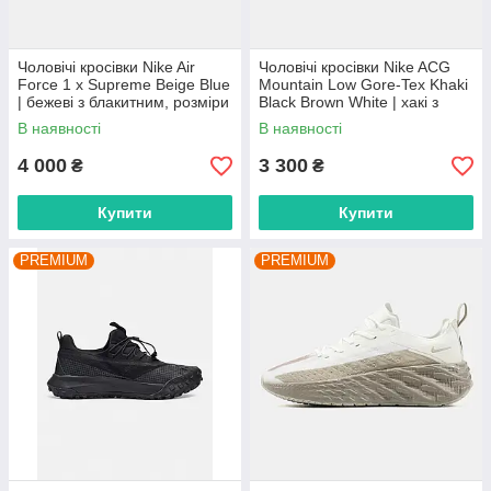
Чоловічі кросівки Nike Air
Чоловічі кросівки Nike ACG
Force 1 x Supreme Beige Blue
Mountain Low Gore-Tex Khaki
| бежеві з блакитним, розміри
Black Brown White | хакі з
41–45
чорним та коричневим,
В наявності
В наявності
розміри 41–45
4 000
3 300
₴
₴
Купити
Купити
PREMIUM
PREMIUM