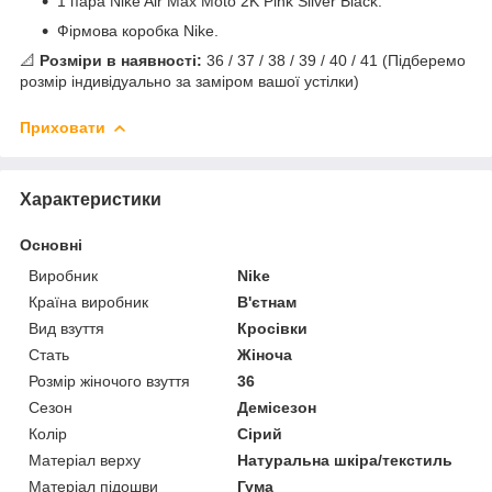
1 пара Nike Air Max Moto 2K Pink Silver Black.
Фірмова коробка Nike.
📐
Розміри в наявності:
36 / 37 / 38 / 39 / 40 / 41 (Підберемо
розмір індивідуально за заміром вашої устілки)
Приховати
Характеристики
Основні
Виробник
Nike
Країна виробник
В'єтнам
Вид взуття
Кросівки
Стать
Жіноча
Розмір жіночого взуття
36
Сезон
Демісезон
Колір
Сірий
Матеріал верху
Натуральна шкіра/текстиль
Матеріал підошви
Гума