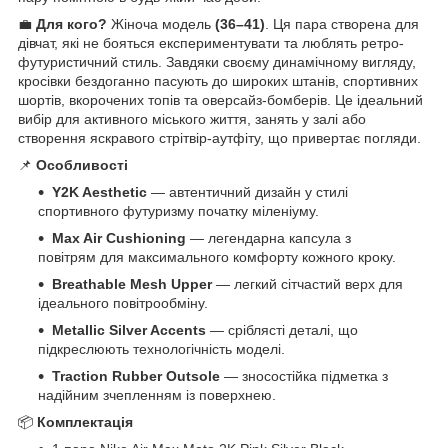
💼
Для кого?
Жіноча модель
(36–41)
. Ця пара створена для
дівчат, які не бояться експериментувати та люблять ретро-
футуристичний стиль. Завдяки своєму динамічному вигляду,
кросівки бездоганно пасують до широких штанів, спортивних
шортів, вкорочених топів та оверсайз-бомберів. Це ідеальний
вибір для активного міського життя, занять у залі або
створення яскравого стрітвір-аутфіту, що привертає погляди.
📌
Особливості
Y2K Aesthetic
— автентичний дизайн у стилі
спортивного футуризму початку міленіуму.
Max Air Cushioning
— легендарна капсула з
повітрям для максимального комфорту кожного кроку.
Breathable Mesh Upper
— легкий сітчастий верх для
ідеального повітрообміну.
Metallic Silver Accents
— сріблясті деталі, що
підкреслюють технологічність моделі.
Traction Rubber Outsole
— зносостійка підметка з
надійним зчепленням із поверхнею.
📦
Комплектація