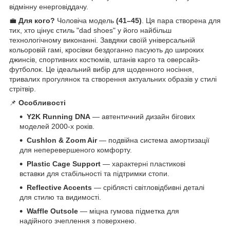
відмінну енерговіддачу.
💼
Для кого?
Чоловіча модель
(41–45)
. Ця пара створена для
тих, хто цінує стиль "dad shoes" у його найбільш
технологічному виконанні. Завдяки своїй універсальній
кольоровій гамі, кросівки бездоганно пасують до широких
джинсів, спортивних костюмів, штанів карго та оверсайз-
футболок. Це ідеальний вибір для щоденного носіння,
тривалих прогулянок та створення актуальних образів у стилі
стрітвір.
📌
Особливості
Y2K Running DNA
— автентичний дизайн бігових
моделей 2000-х років.
Cushlon & Zoom Air
— подвійна система амортизації
для неперевершеного комфорту.
Plastic Cage Support
— характерні пластикові
вставки для стабільності та підтримки стопи.
Reflective Accents
— сріблясті світловідбивні деталі
для стилю та видимості.
Waffle Outsole
— міцна гумова підметка для
надійного зчеплення з поверхнею.