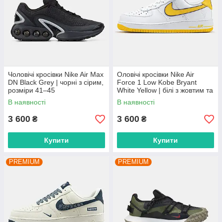
Чоловічі кросівки Nike Air Max
Оловічі кросівки Nike Air
DN Black Grey | чорні з сірим,
Force 1 Low Kobe Bryant
розміри 41–45
White Yellow | білі з жовтим та
фіолетовим, розміри 40–45
В наявності
В наявності
3 600
3 600
₴
₴
Купити
Купити
PREMIUM
PREMIUM