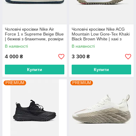
Чоловічі кросівки Nike Air
Чоловічі кросівки Nike ACG
Force 1 x Supreme Beige Blue
Mountain Low Gore-Tex Khaki
| бежеві з блакитним, розміри
Black Brown White | хакі з
41–45
чорним та коричневим,
В наявності
В наявності
розміри 41–45
4 000
3 300
₴
₴
Купити
Купити
PREMIUM
PREMIUM