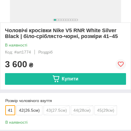
Чоловічі кросівки Nike V5 RNR White Silver
Black | біло-сріблясто-чорні, розміри 41–45
В наявності
Код: #art1774
Роздріб
3 600
₴
Купити
Розмір чоловічого взуття
41
42(26.5см)
43(27.5см)
44(28см)
45(29см)
В наявності