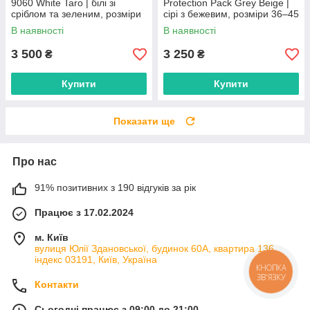
9060 White Taro | білі зі
Protection Pack Grey Beige |
сріблом та зеленим, розміри
сірі з бежевим, розміри 36–45
36–41
В наявності
В наявності
3 500
3 250
₴
₴
Купити
Купити
Показати ще
Про нас
91% позитивних з 190 відгуків за рік
Працює з 17.02.2024
м. Київ
вулиця Юлії Здановської, будинок 60А, квартира 136,
індекс 03191, Київ, Україна
КНОПКА
ЗВ'ЯЗКУ
Контакти
Сьогодні працює з 09:00 до 21:00