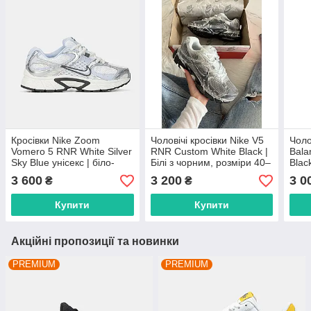
Кросівки Nike Zoom
Чоловічі кросівки Nike V5
Чоло
Vomero 5 RNR White Silver
RNR Custom White Black |
Bala
Sky Blue унісекс | біло-
Білі з чорним, розміри 40–
Blac
сріблясто-блакитні,
45
чорн
3 600
3 200
3 0
₴
₴
розміри 36–45
Купити
Купити
Акційні пропозиції та новинки
PREMIUM
PREMIUM