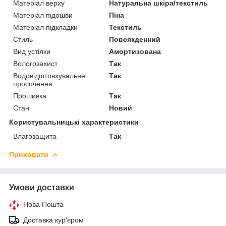
Матеріал верху
Натуральна шкіра/текстиль
Матеріал підошви
Піна
Матеріал підкладки
Текстиль
Стиль
Повсякденний
Вид устілки
Амортизована
Вологозахист
Так
Водовідштовхувальне
Так
просочення
Прошивка
Так
Стан
Новий
Користувальницькі характеристики
Влагозащита
Так
Приховати
Умови доставки
Нова Пошта
Доставка кур'єром