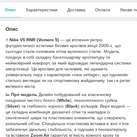
Опис
Характеристики
Доставка
Оплата
Умови п
Опис
⚡
Nike V5 RNR (Vomero 5)
— це втілення ретро-
футуристичної естетики бігових кросівок кінця 2000-х, що
сьогодні стали головним хітом вуличного стилю. Модель
поєднує в собі складну багатошарову архітектуру та
неймовірний комфорт, за який відповідає легендарна система
амортизації. Це кросівки для чоловіків, які шукають
універсальну пару з характером «new vintage», що однаково
стильно виглядає як на спортивному майданчику, так і в ритмі
великого міста.
👟
Про модель
Дизайн побудований на класичному
поєднанні чистого білого (
White
), технологічного срібла
(
Silver
) та глибокого чорного (
Black
) кольорів. Верх моделі —
це складна комбінація дихаючої сітки та накладок із
синтетичної шкіри та пластикових елементів, що створюють
унікальний об’єм. Спеціальна пластикова вставка в зоні п'яти
забезпечує ідеальну стабільність, а підошва з піноматеріалу
та вставкою
Zoom Air
гарантує м'якість кожного кроку та