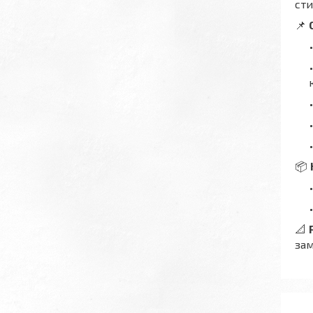
сти
📌
📦
📐
зам