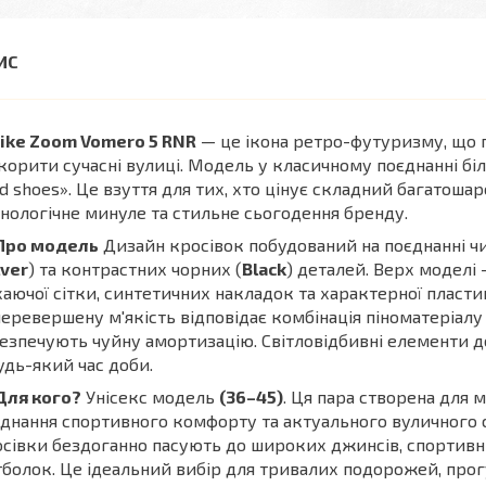
ike Zoom Vomero 5 RNR
— це ікона ретро-футуризму, що по
корити сучасні вулиці. Модель у класичному поєднанні біл
d shoes». Це взуття для тих, хто цінує складний багатоша
нологічне минуле та стильне сьогодення бренду.
Про модель
Дизайн кросівок побудований на поєднанні чи
lver
) та контрастних чорних (
Black
) деталей. Верх моделі
аючої сітки, синтетичних накладок та характерної пластик
еревершену м'якість відповідає комбінація піноматеріал
езпечують чуйну амортизацію. Світловідбивні елементи до
удь-який час доби.
Для кого?
Унісекс модель
(36–45)
. Ця пара створена для 
днання спортивного комфорту та актуального вуличного ст
сівки бездоганно пасують до широких джинсів, спортивни
болок. Це ідеальний вибір для тривалих подорожей, прог