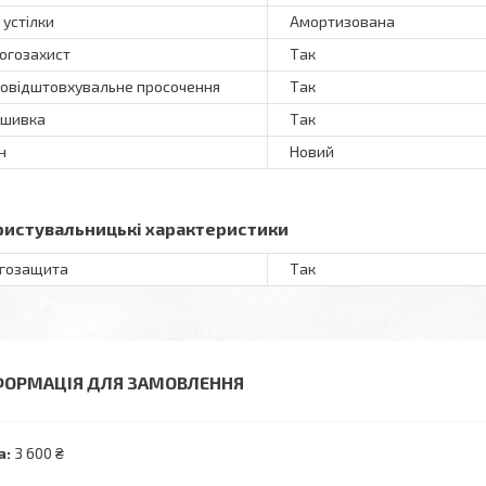
 устілки
Амортизована
огозахист
Так
овідштовхувальне просочення
Так
ошивка
Так
н
Новий
ристувальницькі характеристики
гозащита
Так
ФОРМАЦІЯ ДЛЯ ЗАМОВЛЕННЯ
а:
3 600 ₴