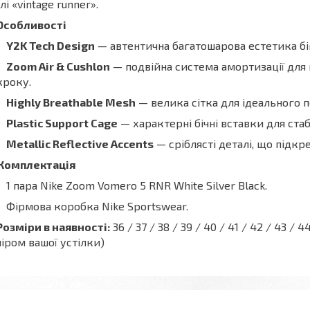
лі «vintage runner».
Особливості
Y2K Tech Design
— автентична багатошарова естетика бі
Zoom Air & Cushlon
— подвійна система амортизації дл
кроку.
Highly Breathable Mesh
— велика сітка для ідеального п
Plastic Support Cage
— характерні бічні вставки для стабі
Metallic Reflective Accents
— сріблясті деталі, що підкр
Комплектація
1 пара Nike Zoom Vomero 5 RNR White Silver Black.
Фірмова коробка Nike Sportswear.
Розміри в наявності:
36 / 37 / 38 / 39 / 40 / 41 / 42 / 43 
іром вашої устілки)