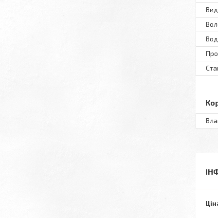
Вид
Вол
Вод
Пр
Ста
Ко
Вла
ІН
Цін