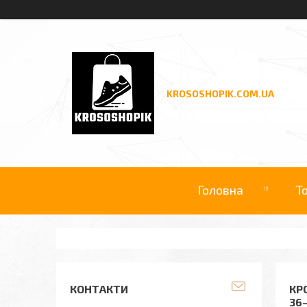
KROSOSHOPIK.COM.UA
Головна
Т
КОНТАКТИ
КР
36