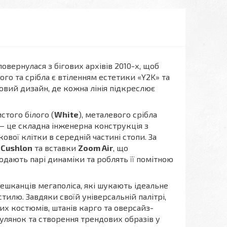
вернулася з бігових архівів 2010-х, щоб
ого та срібла є втіленням естетики «Y2K» та
ровий дизайн, де кожна лінія підкреслює
стого білого (
White
), металевого срібла
 — це складна інженерна конструкція з
ової клітки в середній частині стопи. За
у
Cushlon
та вставки
Zoom Air
, що
дають парі динаміки та роблять її помітною
мешканців мегаполіса, які шукають ідеальне
илю. Завдяки своїй універсальній палітрі,
х костюмів, штанів карго та оверсайз-
улянок та створення трендових образів у