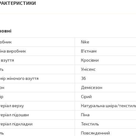
РАКТЕРИСТИКИ
новні
обник
Nike
їна виробник
В'єтнам
 взуття
Кросівки
ть
Унісекс
мір жіночого взуття
36
он
Демісезон
ір
Сірий
еріал верху
Натуральна шкіра/текстил
еріал підошви
Піна
еріал підкладки
Текстиль
ль
Повсякденний