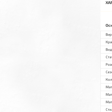
ХА
Ос
Вир
Кра
Вид
Ста
Роз
Сез
Кол
Мат
Мат
Мат
Сти