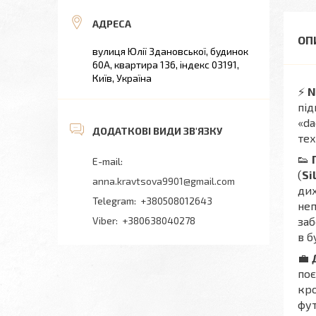
вулиця Юлії Здановської, будинок
60А, квартира 136, індекс 03191,
Київ, Україна
⚡
N
під
«da
тех
👟
(
Si
anna.kravtsova9901@gmail.com
дих
+380508012643
неп
+380638040278
заб
в б
💼
поє
кро
фут