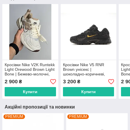
Кросівки Nike V2K Runtekk
Кросівки Nike V5 RNR
Крос
Light Orewood Brown Light
Brown унісекс |
Ligh
Bone | Бежево-молочні,
шоколадно-коричневі,
Bone
розміри 36–45
розміри 36–45
розм
2 900
3 200
2 9
₴
₴
Купити
Купити
Акційні пропозиції та новинки
PREMIUM
PREMIUM