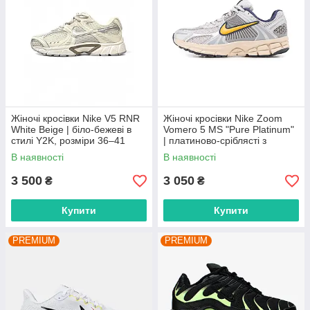
Жіночі кросівки Nike V5 RNR
Жіночі кросівки Nike Zoom
White Beige | біло-бежеві в
Vomero 5 MS "Pure Platinum"
стилі Y2K, розміри 36–41
| платиново-сріблясті з
сіткою, розміри 36–42
В наявності
В наявності
3 500
3 050
₴
₴
Купити
Купити
PREMIUM
PREMIUM