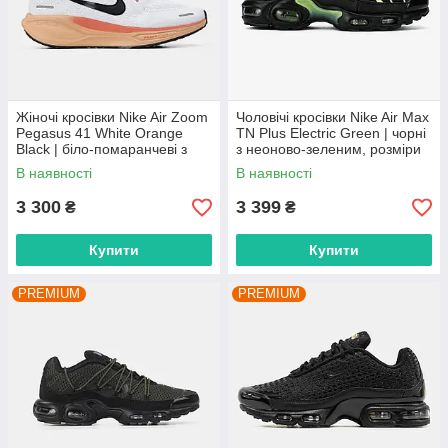
Жіночі кросівки Nike Air Zoom
Чоловічі кросівки Nike Air Max
Pegasus 41 White Orange
TN Plus Electric Green | чорні
Black | біло-помаранчеві з
з неоново-зеленим, розміри
чорним, розміри 36–43
41–45
В наявності
В наявності
3 300
3 399
₴
₴
Купити
Купити
PREMIUM
PREMIUM