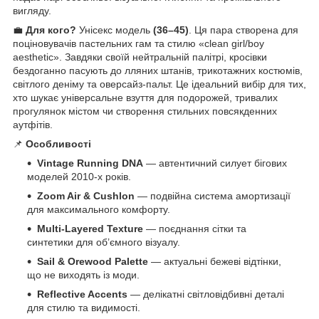
вигляду.
💼
Для кого?
Унісекс модель
(36–45)
. Ця пара створена для
поціновувачів пастельних гам та стилю «clean girl/boy
aesthetic». Завдяки своїй нейтральній палітрі, кросівки
бездоганно пасують до лляних штанів, трикотажних костюмів,
світлого деніму та оверсайз-пальт. Це ідеальний вибір для тих,
хто шукає універсальне взуття для подорожей, тривалих
прогулянок містом чи створення стильних повсякденних
аутфітів.
📌
Особливості
Vintage Running DNA
— автентичний силует бігових
моделей 2010-х років.
Zoom Air & Cushlon
— подвійна система амортизації
для максимального комфорту.
Multi-Layered Texture
— поєднання сітки та
синтетики для об’ємного візуалу.
Sail & Orewood Palette
— актуальні бежеві відтінки,
що не виходять із моди.
Reflective Accents
— делікатні світловідбивні деталі
для стилю та видимості.