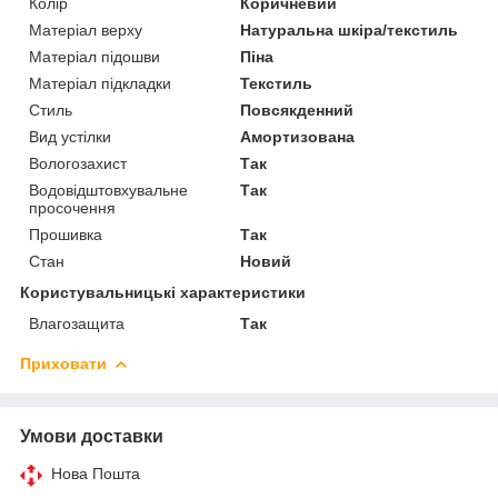
Колір
Коричневий
Матеріал верху
Натуральна шкіра/текстиль
Матеріал підошви
Піна
Матеріал підкладки
Текстиль
Стиль
Повсякденний
Вид устілки
Амортизована
Вологозахист
Так
Водовідштовхувальне
Так
просочення
Прошивка
Так
Стан
Новий
Користувальницькі характеристики
Влагозащита
Так
Приховати
Умови доставки
Нова Пошта