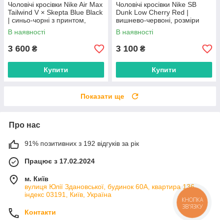
Чоловічі кросівки Nike Air Max
Чоловічі кросівки Nike SB
Tailwind V × Skepta Blue Black
Dunk Low Cherry Red |
| синьо-чорні з принтом,
вишнево-червоні, розміри
розміри 41–45
40–45
В наявності
В наявності
3 600
3 100
₴
₴
Купити
Купити
Показати ще
Про нас
91% позитивних з 192 відгуків за рік
Працює з 17.02.2024
м. Київ
вулиця Юлії Здановської, будинок 60А, квартира 136,
індекс 03191, Київ, Україна
КНОПКА
ЗВ'ЯЗКУ
Контакти