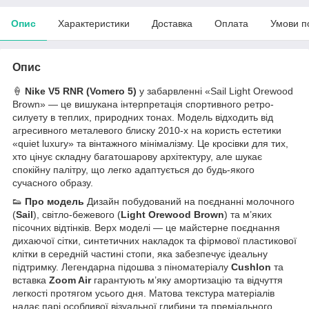
Опис
Характеристики
Доставка
Оплата
Умови п
Опис
🍦
Nike V5 RNR (Vomero 5)
у забарвленні «Sail Light Orewood
Brown» — це вишукана інтерпретація спортивного ретро-
силуету в теплих, природних тонах. Модель відходить від
агресивного металевого блиску 2010-х на користь естетики
«quiet luxury» та вінтажного мінімалізму. Це кросівки для тих,
хто цінує складну багатошарову архітектуру, але шукає
спокійну палітру, що легко адаптується до будь-якого
сучасного образу.
👟
Про модель
Дизайн побудований на поєднанні молочного
(
Sail
), світло-бежевого (
Light Orewood Brown
) та м’яких
пісочних відтінків. Верх моделі — це майстерне поєднання
дихаючої сітки, синтетичних накладок та фірмової пластикової
клітки в середній частині стопи, яка забезпечує ідеальну
підтримку. Легендарна підошва з піноматеріалу
Cushlon
та
вставка
Zoom Air
гарантують м’яку амортизацію та відчуття
легкості протягом усього дня. Матова текстура матеріалів
надає парі особливої візуальної глибини та преміального