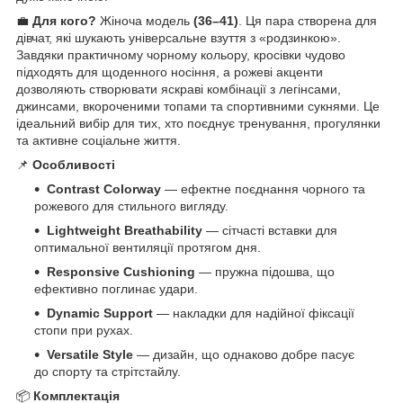
💼
Для кого?
Жіноча модель
(36–41)
. Ця пара створена для
дівчат, які шукають універсальне взуття з «родзинкою».
Завдяки практичному чорному кольору, кросівки чудово
підходять для щоденного носіння, а рожеві акценти
дозволяють створювати яскраві комбінації з легінсами,
джинсами, вкороченими топами та спортивними сукнями. Це
ідеальний вибір для тих, хто поєднує тренування, прогулянки
та активне соціальне життя.
📌
Особливості
Contrast Colorway
— ефектне поєднання чорного та
рожевого для стильного вигляду.
Lightweight Breathability
— сітчасті вставки для
оптимальної вентиляції протягом дня.
Responsive Cushioning
— пружна підошва, що
ефективно поглинає удари.
Dynamic Support
— накладки для надійної фіксації
стопи при рухах.
Versatile Style
— дизайн, що однаково добре пасує
до спорту та стрітстайлу.
📦
Комплектація