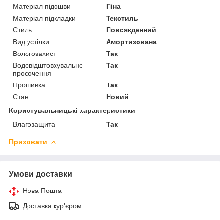
Матеріал підошви
Піна
Матеріал підкладки
Текстиль
Стиль
Повсякденний
Вид устілки
Амортизована
Вологозахист
Так
Водовідштовхувальне
Так
просочення
Прошивка
Так
Стан
Новий
Користувальницькі характеристики
Влагозащита
Так
Приховати
Умови доставки
Нова Пошта
Доставка кур'єром