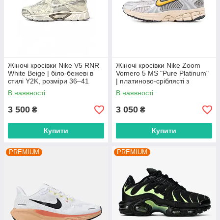
Жіночі кросівки Nike V5 RNR
Жіночі кросівки Nike Zoom
White Beige | біло-бежеві в
Vomero 5 MS "Pure Platinum"
стилі Y2K, розміри 36–41
| платиново-сріблясті з
сіткою, розміри 36–42
В наявності
В наявності
3 500
3 050
₴
₴
Купити
Купити
PREMIUM
PREMIUM