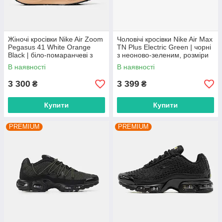
Жіночі кросівки Nike Air Zoom
Чоловічі кросівки Nike Air Max
Pegasus 41 White Orange
TN Plus Electric Green | чорні
Black | біло-помаранчеві з
з неоново-зеленим, розміри
чорним, розміри 36–43
41–45
В наявності
В наявності
3 300
3 399
₴
₴
Купити
Купити
PREMIUM
PREMIUM