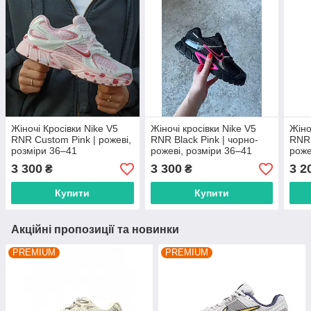
Жіночі Кросівки Nike V5
Жіночі кросівки Nike V5
Жіно
RNR Custom Pink | рожеві,
RNR Black Pink | чорно-
RNR 
розміри 36–41
рожеві, розміри 36–41
роже
3 300
3 300
3 2
₴
₴
Купити
Купити
Акційні пропозиції та новинки
PREMIUM
PREMIUM