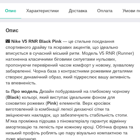
Опис
Характеристики
Доставка
Оплата
Умови п
Опис
🌃
Nike V5 RNR Black Pink
— це стильне поєднання
спортивного драйву та яскравих акцентів, що ідеально
вписується в сучасний міський ритм. Модель V5 RNR (Runner)
натхненна класичними біговими силуетами нульових,
пропонуючи перевірений часом комфорт у новому, зухвалому
забарвленні. Чорна база з контрастними рожевими деталями
створює динамічний образ, який підкреслює вашу активність
та впевненість.
👟
Про модель
Дизайн побудований на глибокому чорному
(
Black
) кольорі, який виступає ідеальним фоном для
соковитих рожевих (
Pink
) елементів. Верх кросівок
виготовлений із комбінації легкої дихаючої сітки та
зміцнюючих накладок, що забезпечують стабільність стопи.
М'яка проміжна підошва з піноматеріалу гарантує відмінну
амортизацію та легкість при кожному кроці. Обтічна форма та
низький профіль роблять цю пару візуально компактною та
дуже жіночною.