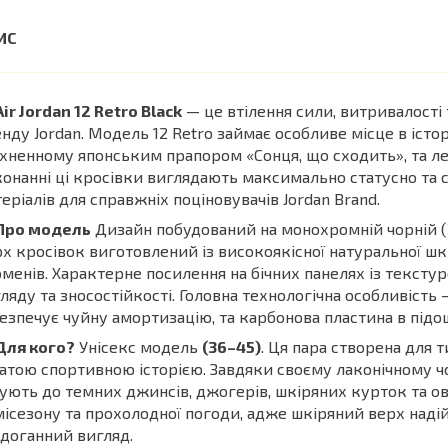
Air Jordan 12 Retro Black
— це втілення сили, витривалості
нду Jordan. Модель 12 Retro займає особливе місце в істо
хненному японським прапором «Сонця, що сходить», та ле
онанні ці кросівки виглядають максимально статусно та 
еріалів для справжніх поціновувачів Jordan Brand.
Про модель
Дизайн побудований на монохромній чорній (
х кросівок виготовлений із високоякісної натуральної ш
менів. Характерне посилення на бічних панелях із текстур
ляду та зносостійкості. Головна технологічна особливіст
езпечує чуйну амортизацію, та карбонова пластина в підошві
Для кого?
Унісекс модель
(36–45)
. Ця пара створена для т
атою спортивною історією. Завдяки своєму лаконічному 
ують до темних джинсів, джогерів, шкіряних курток та ов
ісезону та прохолодної погоди, адже шкіряний верх надій
доганний вигляд.