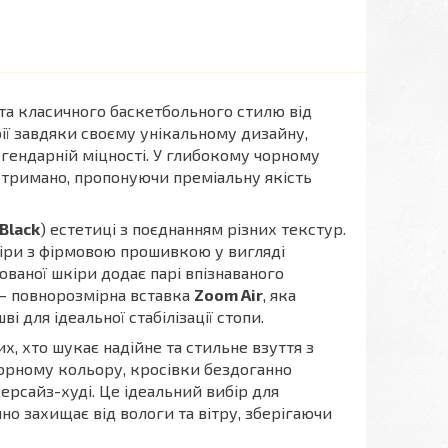
 та класичного баскетбольного стилю від
рії завдяки своєму унікальному дизайну,
гендарній міцності. У глибокому чорному
стримано, пропонуючи преміальну якість
Black
) естетиці з поєднанням різних текстур.
кіри з фірмовою прошивкою у вигляді
ованої шкіри додає парі впізнаваного
ь — повнорозмірна вставка
Zoom Air
, яка
 для ідеальної стабілізації стопи.
их, хто шукає надійне та стильне взуття з
чорному кольору, кросівки бездоганно
ерсайз-худі. Це ідеальний вибір для
но захищає від вологи та вітру, зберігаючи