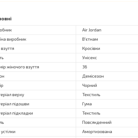
новні
обник
Air Jordan
їна виробник
В'єтнам
 взуття
Кросівки
ть
Унісекс
мір жіночого взуття
36
он
Демісезон
ір
Чорний
еріал верху
Текстиль
еріал підошви
Гума
еріал підкладки
Текстиль
ль
Повсякденний
 устілки
Амортизована