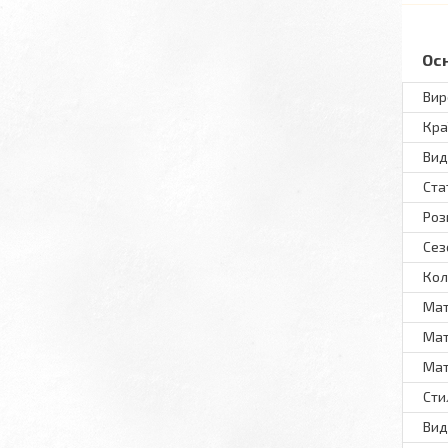
Ос
Вир
Кра
Вид
Ста
Роз
Сез
Кол
Мат
Мат
Мат
Сти
Вид