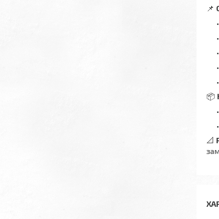
📌
📦
📐
зам
ХА