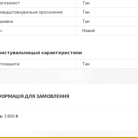
огозахист
Так
овідштовхувальне просочення
Так
ошивка
Так
н
Новий
ристувальницькі характеристики
гозащита
Так
ФОРМАЦІЯ ДЛЯ ЗАМОВЛЕННЯ
а:
3 800 ₴