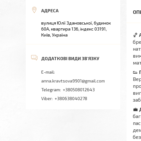
вулиця Юлії Здановської, будинок
60А, квартира 136, індекс 03191,
🏀
Київ, Україна
бре
нат
вик
мат
👟
Вер
anna.kravtsova9901@gmail.com
про
+380508012643
виг
+380638040278
заб
💼
баг
пас
дем
без