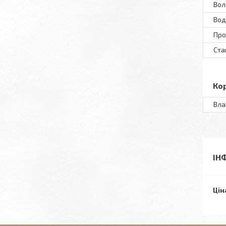
Вол
Вод
Пр
Ста
Ко
Вла
ІН
Цін