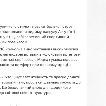
уличного стилю та баскетбольної історії.
«Jumpman» та видиму капсулу Air у п'яті.
єднують у собі агресивний спортивний
ими поза часом.
ck
) кольорі з використанням високоякісної
 є легендарні вставки з «слоновим принтом»
 третьої серії Jordan. Міцна гумова підошва
изацію та комфорт при кожному кроці, а
их, хто цінує автентичність та прагне додати
ьоровій гамі, кросівки ідеально пасують до
і. Це бездоганний вибір для щоденного
до світової снікер-культури.