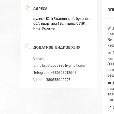
вулиця Юлії Здановської, будинок
60А, квартира 136, індекс 03191,
🏀
Київ, Україна
Сам
Вик
хар
👟
нат
(
El
anna.kravtsova9901@gmail.com
ос
+380508012643
сер
+380638040278
💼
сво
тем
нос
📌