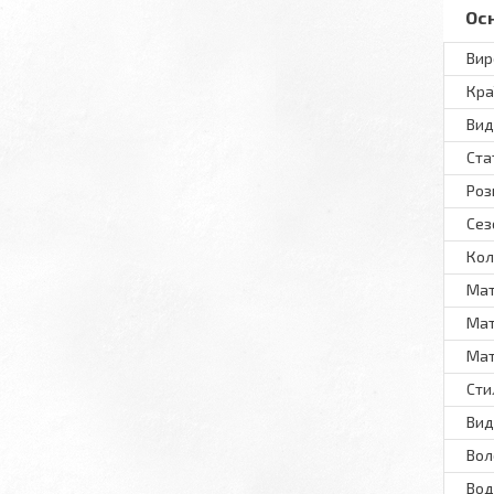
Ос
Вир
Кра
Вид
Ста
Роз
Сез
Кол
Мат
Мат
Мат
Сти
Вид
Вол
Вод