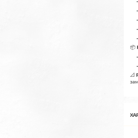
📦
📐
зам
ХА