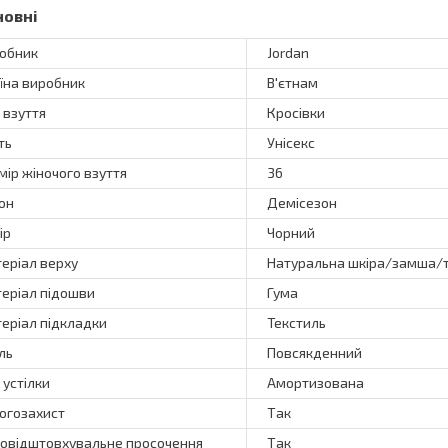
новні
обник
Jordan
їна виробник
В'єтнам
 взуття
Кросівки
ть
Унісекс
мір жіночого взуття
36
он
Демісезон
ір
Чорний
еріал верху
Натуральна шкіра/замша/
еріал підошви
Гума
еріал підкладки
Текстиль
ль
Повсякденний
 устілки
Амортизована
огозахист
Так
овідштовхувальне просочення
Так