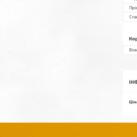
Пр
Ста
Ко
Вла
ІН
Цін