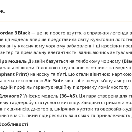
Jordan 3 Black
— це не просто взуття, а справжня легенда в
е ця модель вперше представила світу культовий логотип 
онані у класичному чорному забарвленні, ці кросівки по
актер та преміальну елегантність, залишаючись актуальн
Про модель
Дизайн базується на глибокому чорному (
Bla
уральної шкіри. Головною візуальною особливістю моделі
ephant Print
) на носку та п'яті, що стали візитною карткою
нащена технологією
Air-Sole
, яка забезпечує м'яку аморт
едній профіль гарантує надійну підтримку гомілкостопу.
Для кого?
Унісекс модель
(36–45)
. Ця пара створена для т
єму гардеробу статусного вигляду. Завдяки стриманій кол
них джинсів, джогерів, шкіряних курток та оверсайз-худ
іння в місті, який підкреслить ваш смак та приналежність 
Особливості