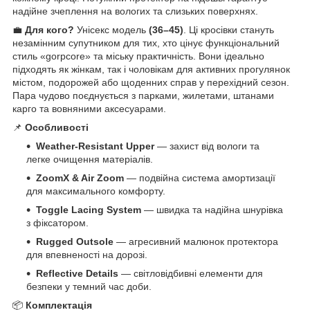
надійне зчеплення на вологих та слизьких поверхнях.
💼
Для кого?
Унісекс модель
(36–45)
. Ці кросівки стануть
незамінним супутником для тих, хто цінує функціональний
стиль «gorpcore» та міську практичність. Вони ідеально
підходять як жінкам, так і чоловікам для активних прогулянок
містом, подорожей або щоденних справ у перехідний сезон.
Пара чудово поєднується з парками, жилетами, штанами
карго та вовняними аксесуарами.
📌
Особливості
Weather-Resistant Upper
— захист від вологи та
легке очищення матеріалів.
ZoomX & Air Zoom
— подвійна система амортизації
для максимального комфорту.
Toggle Lacing System
— швидка та надійна шнурівка
з фіксатором.
Rugged Outsole
— агресивний малюнок протектора
для впевненості на дорозі.
Reflective Details
— світловідбивні елементи для
безпеки у темний час доби.
📦
Комплектація