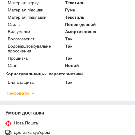
Матеріал верху
Текстиль
Матеріал підошви
Гума
Матеріал підкладки
Текстиль
Стиль
Повсякденний
Вид устілки
Амортизована
Вологозахист
Так
Водовідштовхувальне
Так
просочення
Прошивка
Так
Стан
Новий
Користувальницькі характеристики
Влагозащита
Так
Приховати
Умови доставки
Нова Пошта
Доставка кур'єром