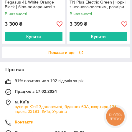
Pegasus 41 White Orange
TN Plus Electric Green | чорні
Black | біло-помаранчеві з
з неоново-зеленим, розміри
чорним, розміри 36–43
41–45
В наявності
В наявності
3 300
3 399
₴
₴
Купити
Купити
Показати ще
Про нас
91% позитивних з 192 відгуків за рік
Працює з 17.02.2024
м. Київ
вулиця Юлії Здановської, будинок 60А, квартира 136,
індекс 03191, Київ, Україна
КНОПКА
ЗВ'ЯЗКУ
Контакти