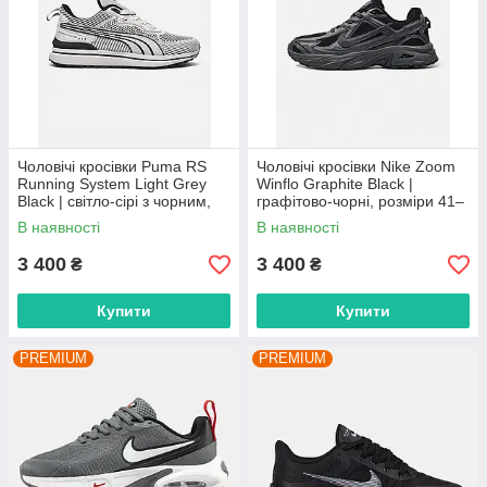
Чоловічі кросівки Puma RS
Чоловічі кросівки Nike Zoom
Running System Light Grey
Winflo Graphite Black |
Black | світло-сірі з чорним,
графітово-чорні, розміри 41–
розміри 41–46
45
В наявності
В наявності
3 400
3 400
₴
₴
Купити
Купити
PREMIUM
PREMIUM