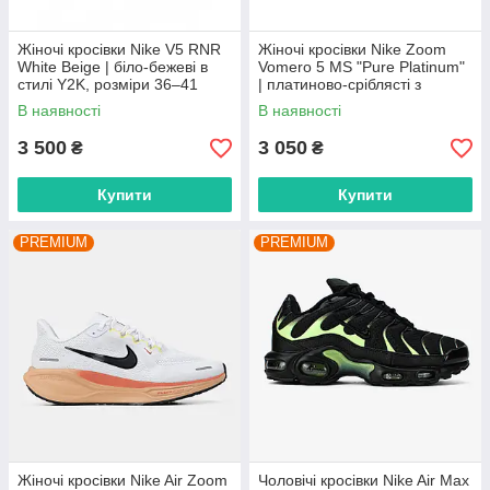
Жіночі кросівки Nike V5 RNR
Жіночі кросівки Nike Zoom
White Beige | біло-бежеві в
Vomero 5 MS "Pure Platinum"
стилі Y2K, розміри 36–41
| платиново-сріблясті з
сіткою, розміри 36–42
В наявності
В наявності
3 500
3 050
₴
₴
Купити
Купити
PREMIUM
PREMIUM
Жіночі кросівки Nike Air Zoom
Чоловічі кросівки Nike Air Max