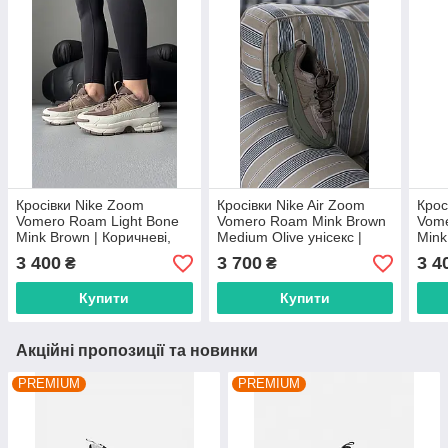
Кросівки Nike Zoom
Кросівки Nike Air Zoom
Крос
Vomero Roam Light Bone
Vomero Roam Mink Brown
Vome
Mink Brown | Коричневі,
Medium Olive унісекс |
Mink
розміри 36–45 унісекс
коричнево-оливкові,
беже
3 400
3 700
3 4
₴
₴
розміри 36–45
36–
Купити
Купити
Акційні пропозиції та новинки
PREMIUM
PREMIUM