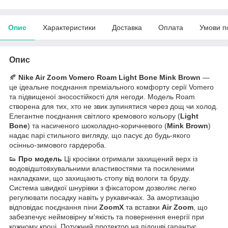
Опис
Характеристики
Доставка
Оплата
Умови п
Опис
🍂
Nike Air Zoom Vomero Roam Light Bone Mink Brown
—
це ідеальне поєднання преміального комфорту серії Vomero
та підвищеної зносостійкості для негоди. Модель Roam
створена для тих, хто не звик зупинятися через дощ чи холод.
Елегантне поєднання світлого кремового кольору (
Light
Bone
) та насиченого шоколадно-коричневого (
Mink Brown
)
надає парі стильного вигляду, що пасує до будь-якого
осінньо-зимового гардероба.
👟
Про модель
Ці кросівки отримали захищений верх із
водовідштовхувальними властивостями та посиленими
накладками, що захищають стопу від вологи та бруду.
Система швидкої шнурівки з фіксатором дозволяє легко
регулювати посадку навіть у рукавичках. За амортизацію
відповідає поєднання піни
ZoomX
та вставки
Air Zoom
, що
забезпечує неймовірну м'якість та повернення енергії при
кожному кроці. Потужний протектор на підошві гарантує