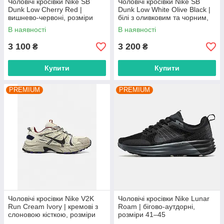
Чоловічі кросівки Nike SB
Чоловічі кросівки Nike SB
Dunk Low Cherry Red |
Dunk Low White Olive Black |
вишнево-червоні, розміри
білі з оливковим та чорним,
40–45
розміри 41–45
В наявності
В наявності
3 100
3 200
₴
₴
Купити
Купити
PREMIUM
PREMIUM
Чоловічі кросівки Nike V2K
Чоловічі кросівки Nike Lunar
Run Cream Ivory | кремові з
Roam | бігово-аутдорні,
слоновою кісткою, розміри
розміри 41–45
41–45