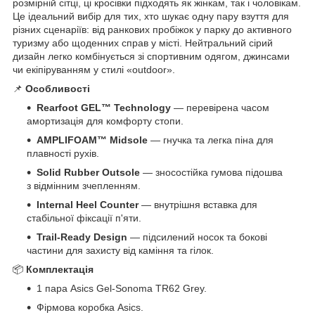
розмірній сітці, ці кросівки підходять як жінкам, так і чоловікам.
Це ідеальний вибір для тих, хто шукає одну пару взуття для
різних сценаріїв: від ранкових пробіжок у парку до активного
туризму або щоденних справ у місті. Нейтральний сірий
дизайн легко комбінується зі спортивним одягом, джинсами
чи екіпіруванням у стилі «outdoor».
📌
Особливості
Rearfoot GEL™ Technology
— перевірена часом
амортизація для комфорту стопи.
AMPLIFOAM™ Midsole
— гнучка та легка піна для
плавності рухів.
Solid Rubber Outsole
— зносостійка гумова підошва
з відмінним зчепленням.
Internal Heel Counter
— внутрішня вставка для
стабільної фіксації п'яти.
Trail-Ready Design
— підсилений носок та бокові
частини для захисту від каміння та гілок.
📦
Комплектація
1 пара Asics Gel-Sonoma TR62 Grey.
Фірмова коробка Asics.