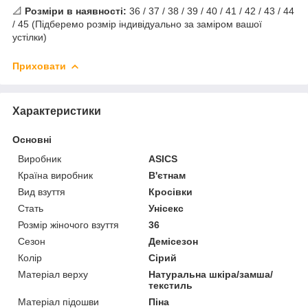
📐
Розміри в наявності:
36 / 37 / 38 / 39 / 40 / 41 / 42 / 43 / 44
/ 45 (Підберемо розмір індивідуально за заміром вашої
устілки)
Приховати
Характеристики
Основні
Виробник
ASICS
Країна виробник
В'єтнам
Вид взуття
Кросівки
Стать
Унісекс
Розмір жіночого взуття
36
Сезон
Демісезон
Колір
Сірий
Матеріал верху
Натуральна шкіра/замша/
текстиль
Матеріал підошви
Піна