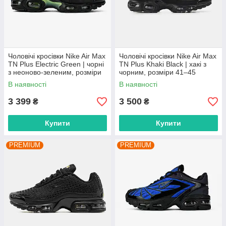
Чоловічі кросівки Nike Air Max
Чоловічі кросівки Nike Air Max
TN Plus Electric Green | чорні
TN Plus Khaki Black | хакі з
з неоново-зеленим, розміри
чорним, розміри 41–45
41–45
В наявності
В наявності
3 399
3 500
₴
₴
Купити
Купити
PREMIUM
PREMIUM