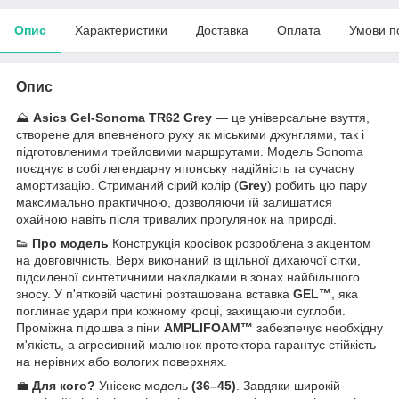
Опис
Характеристики
Доставка
Оплата
Умови п
Опис
⛰️
Asics Gel-Sonoma TR62 Grey
— це універсальне взуття,
створене для впевненого руху як міськими джунглями, так і
підготовленими трейловими маршрутами. Модель Sonoma
поєднує в собі легендарну японську надійність та сучасну
амортизацію. Стриманий сірий колір (
Grey
) робить цю пару
максимально практичною, дозволяючи їй залишатися
охайною навіть після тривалих прогулянок на природі.
👟
Про модель
Конструкція кросівок розроблена з акцентом
на довговічність. Верх виконаний із щільної дихаючої сітки,
підсиленої синтетичними накладками в зонах найбільшого
зносу. У п'ятковій частині розташована вставка
GEL™
, яка
поглинає удари при кожному кроці, захищаючи суглоби.
Проміжна підошва з піни
AMPLIFOAM™
забезпечує необхідну
м'якість, а агресивний малюнок протектора гарантує стійкість
на нерівних або вологих поверхнях.
💼
Для кого?
Унісекс модель
(36–45)
. Завдяки широкій