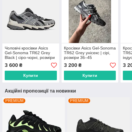
Чоловічі кросівки Asics
Кросівки Asics Gel-Sonoma
Крос
Gel-Sonoma TR62 Grey
TR62 Grey унісекс | сірі,
TR62
Black | сіро-чорні, розміри
розміри 36–45
інду
40–45
прем
3 600
3 200
3 2
₴
₴
Купити
Купити
Акційні пропозиції та новинки
PREMIUM
PREMIUM