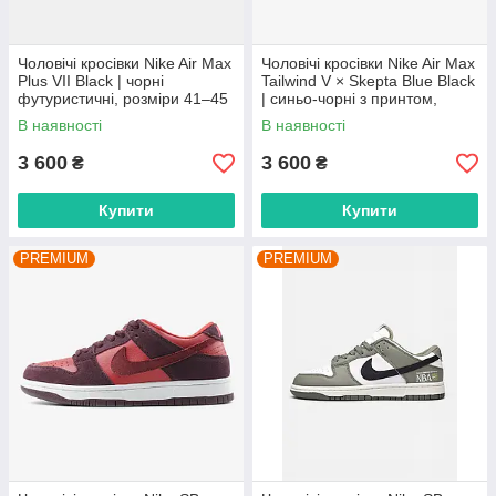
Чоловічі кросівки Nike Air Max
Чоловічі кросівки Nike Air Max
Plus VII Black | чорні
Tailwind V × Skepta Blue Black
футуристичні, розміри 41–45
| синьо-чорні з принтом,
розміри 41–45
В наявності
В наявності
3 600
3 600
₴
₴
Купити
Купити
PREMIUM
PREMIUM