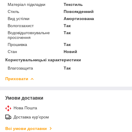
Матеріал підкладки
Текстиль
Стиль
Повсякденний
Вид устілки
Амортизована
Вологозахист
Так
Водовідштовхувальне
Так
просочення
Прошивка
Так
Стан
Новий
Користувальницькі характеристики
Влагозащита
Так
Приховати
Умови доставки
Нова Пошта
Доставка кур'єром
Всі умови доставки