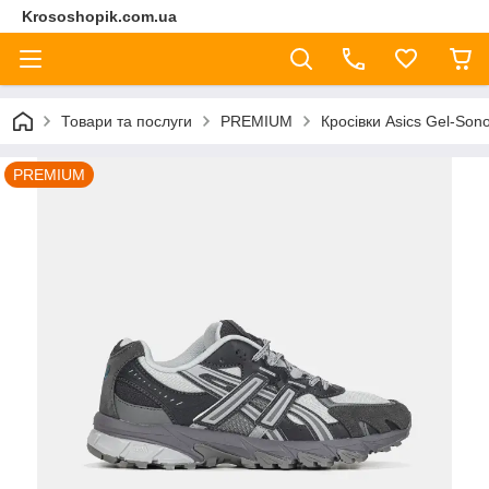
Krososhopik.com.ua
Товари та послуги
PREMIUM
Кросівки Asics Gel-Son
PREMIUM