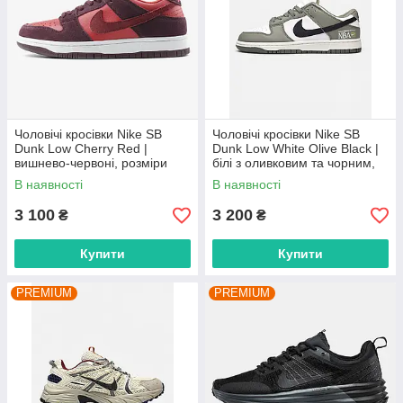
Чоловічі кросівки Nike SB
Чоловічі кросівки Nike SB
Dunk Low Cherry Red |
Dunk Low White Olive Black |
вишнево-червоні, розміри
білі з оливковим та чорним,
40–45
розміри 41–45
В наявності
В наявності
3 100
3 200
₴
₴
Купити
Купити
PREMIUM
PREMIUM