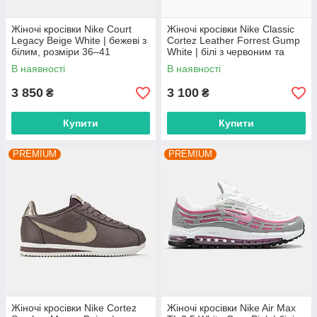
Жіночі кросівки Nike Court
Жіночі кросівки Nike Classic
Legacy Beige White | бежеві з
Cortez Leather Forrest Gump
білим, розміри 36–41
White | білі з червоним та
синім, розміри 36–41
В наявності
В наявності
3 850
3 100
₴
₴
Купити
Купити
PREMIUM
PREMIUM
Жіночі кросівки Nike Cortez
Жіночі кросівки Nike Air Max