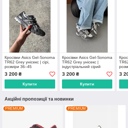
Кросівки Asics Gel-Sonoma
Кросівки Asics Gel-Sonoma
Крос
TR62 Grey унісекс | сірі,
TR62 Grey унісекс |
TR62
розміри 36–45
індустріальний сірий
розм
преміум, розміри 36–45
3 200
3 200
3 2
₴
₴
Купити
Купити
Акційні пропозиції та новинки
PREMIUM
PREMIUM