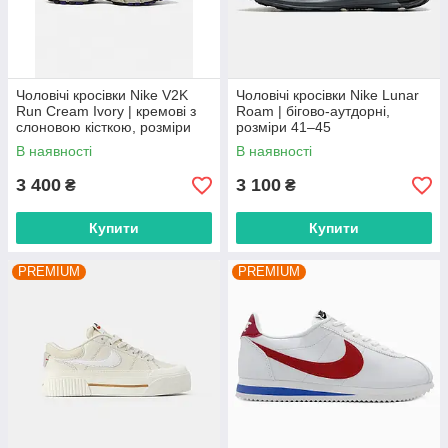
Чоловічі кросівки Nike V2K
Чоловічі кросівки Nike Lunar
Run Cream Ivory | кремові з
Roam | бігово-аутдорні,
слоновою кісткою, розміри
розміри 41–45
41–45
В наявності
В наявності
3 400
3 100
₴
₴
Купити
Купити
PREMIUM
PREMIUM