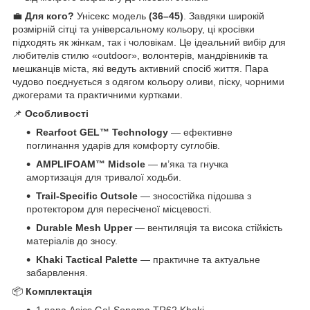
💼
Для кого?
Унісекс модель
(36–45)
. Завдяки широкій
розмірній сітці та універсальному кольору, ці кросівки
підходять як жінкам, так і чоловікам. Це ідеальний вибір для
любителів стилю «outdoor», волонтерів, мандрівників та
мешканців міста, які ведуть активний спосіб життя. Пара
чудово поєднується з одягом кольору оливи, піску, чорними
джогерами та практичними куртками.
📌
Особливості
Rearfoot GEL™ Technology
— ефективне
поглинання ударів для комфорту суглобів.
AMPLIFOAM™ Midsole
— м’яка та гнучка
амортизація для тривалої ходьби.
Trail-Specific Outsole
— зносостійка підошва з
протектором для пересіченої місцевості.
Durable Mesh Upper
— вентиляція та висока стійкість
матеріалів до зносу.
Khaki Tactical Palette
— практичне та актуальне
забарвлення.
📦
Комплектація
1 пара Asics Gel-Sonoma TR62 Khaki.