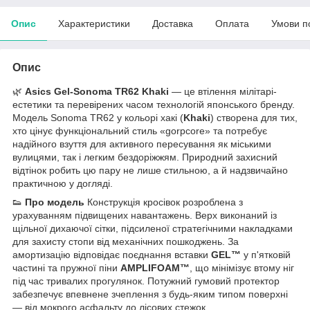
Опис
Характеристики
Доставка
Оплата
Умови п
Опис
🌿
Asics Gel-Sonoma TR62 Khaki
— це втілення мілітарі-
естетики та перевірених часом технологій японського бренду.
Модель Sonoma TR62 у кольорі хакі (
Khaki
) створена для тих,
хто цінує функціональний стиль «gorpcore» та потребує
надійного взуття для активного пересування як міськими
вулицями, так і легким бездоріжжям. Природний захисний
відтінок робить цю пару не лише стильною, а й надзвичайно
практичною у догляді.
👟
Про модель
Конструкція кросівок розроблена з
урахуванням підвищених навантажень. Верх виконаний із
щільної дихаючої сітки, підсиленої стратегічними накладками
для захисту стопи від механічних пошкоджень. За
амортизацію відповідає поєднання вставки
GEL™
у п'ятковій
частині та пружної піни
AMPLIFOAM™
, що мінімізує втому ніг
під час тривалих прогулянок. Потужний гумовий протектор
забезпечує впевнене зчеплення з будь-яким типом поверхні
— від мокрого асфальту до лісових стежок.