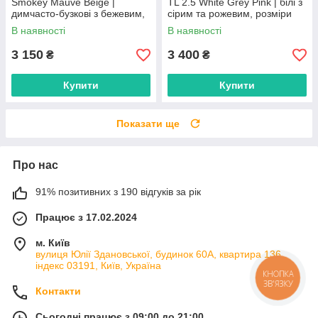
Smokey Mauve Beige |
TL 2.5 White Grey Pink | білі з
димчасто-бузкові з бежевим,
сірим та рожевим, розміри
розміри 36–41
36–41
В наявності
В наявності
3 150
3 400
₴
₴
Купити
Купити
Показати ще
Про нас
91% позитивних з 190 відгуків за рік
Працює з 17.02.2024
м. Київ
вулиця Юлії Здановської, будинок 60А, квартира 136,
індекс 03191, Київ, Україна
КНОПКА
ЗВ'ЯЗКУ
Контакти
Сьогодні працює з 09:00 до 21:00