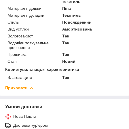
текстиль
Матеріал підошви
Піна
Матеріал підкладки
Текстиль
Стиль
Повсякденний
Вид устілки
Амортизована
Вологозахист
Так
Водовідштовхувальне
Так
просочення
Прошивка
Так
Стан
Новий
Користувальницькі характеристики
Влагозащита
Так
Приховати
Умови доставки
Нова Пошта
Доставка кур'єром