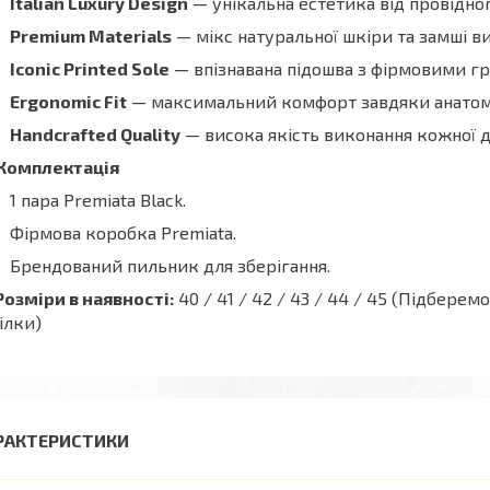
Italian Luxury Design
— унікальна естетика від провідног
Premium Materials
— мікс натуральної шкіри та замші в
Iconic Printed Sole
— впізнавана підошва з фірмовими г
Ergonomic Fit
— максимальний комфорт завдяки анатомі
Handcrafted Quality
— висока якість виконання кожної д
Комплектація
1 пара Premiata Black.
Фірмова коробка Premiata.
Брендований пильник для зберігання.
Розміри в наявності:
40 / 41 / 42 / 43 / 44 / 45 (Підберем
ілки)
РАКТЕРИСТИКИ