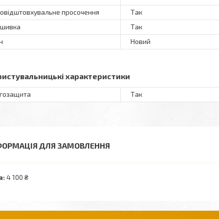
овідштовхувальне просочення
Так
ошивка
Так
н
Новий
ристувальницькі характеристики
гозащита
Так
ФОРМАЦІЯ ДЛЯ ЗАМОВЛЕННЯ
а:
4 100 ₴