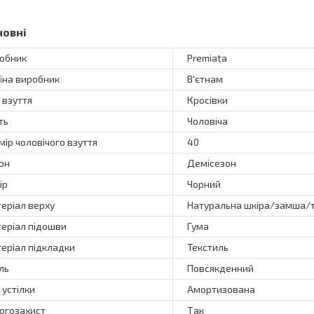
новні
обник
Premiata
їна виробник
В'єтнам
 взуття
Кросівки
ть
Чоловіча
мір чоловічого взуття
40
он
Демісезон
ір
Чорний
еріал верху
Натуральна шкіра/замша/
еріал підошви
Гума
еріал підкладки
Текстиль
ль
Повсякденний
 устілки
Амортизована
огозахист
Так