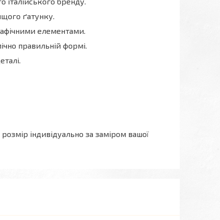
о італійського бренду.
ищого ґатунку.
рафічними елементами.
чно правильній формі.
еталі.
о розмір індивідуально за заміром вашої