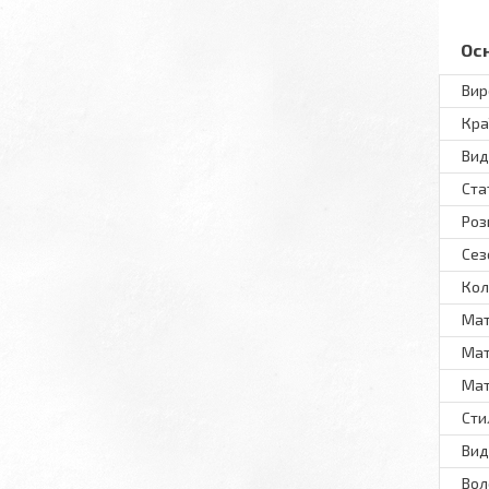
Ос
Вир
Кра
Вид
Ста
Роз
Сез
Кол
Мат
Мат
Мат
Сти
Вид
Вол