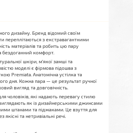
дного дизайну. Бренд відомий своїм
ети переплітаються з екстравагантними
ість матеріалів та робить цю пару
та бездоганний комфорт.
уральної шкіри, м'якої замші та
вістю моделі є фірмова підошва з
ою Premiata. Анатомічна устілка та
го дня. Кожна пара — це результат ручної
овий вигляд та довговічність.
 для чоловіків, які надають перевагу стилю
но виглядають як із дизайнерськими джинсами
ними штанами та піджаками. Це взуття для
з якісні та нетривіальні речі.