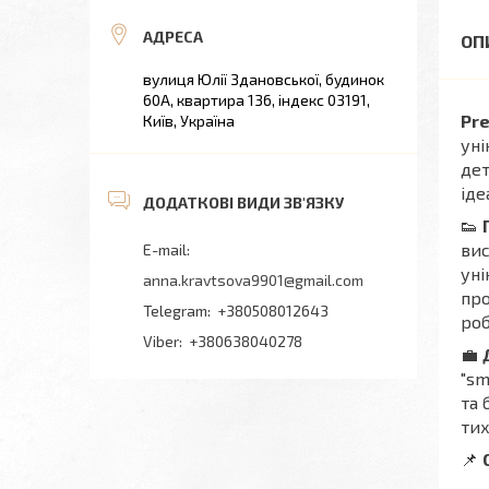
вулиця Юлії Здановської, будинок
60А, квартира 136, індекс 03191,
Pre
Київ, Україна
уні
дет
іде
👟
вис
уні
anna.kravtsova9901@gmail.com
про
+380508012643
роб
+380638040278
💼
"sm
та 
тих
📌