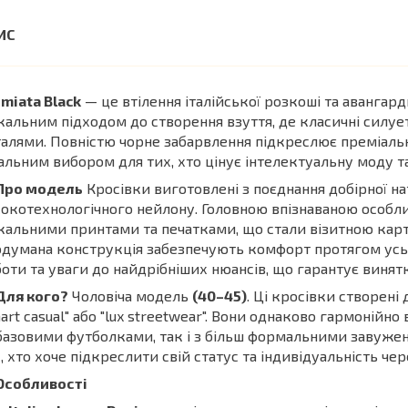
miata Black
— це втілення італійської розкоші та авангар
кальним підходом до створення взуття, де класичні силу
алями. Повністю чорне забарвлення підкреслює преміальн
альним вибором для тих, хто цінує інтелектуальну моду 
Про модель
Кросівки виготовлені з поєднання добірної нат
окотехнологічного нейлону. Головною впізнаваною особли
кальними принтами та печатками, що стали візитною картк
думана конструкція забезпечують комфорт протягом усьо
оти та уваги до найдрібніших нюансів, що гарантує винятк
Для кого?
Чоловіча модель
(40–45)
. Ці кросівки створені
art casual" або "lux streetwear". Вони однаково гармоній
базовими футболками, так і з більш формальними завуже
, хто хоче підкреслити свій статус та індивідуальність чере
Особливості