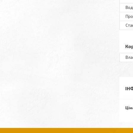
Вод
Пр
Ста
Ко
Вла
ІН
Цін