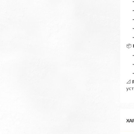
📦
📐
уст
ХА