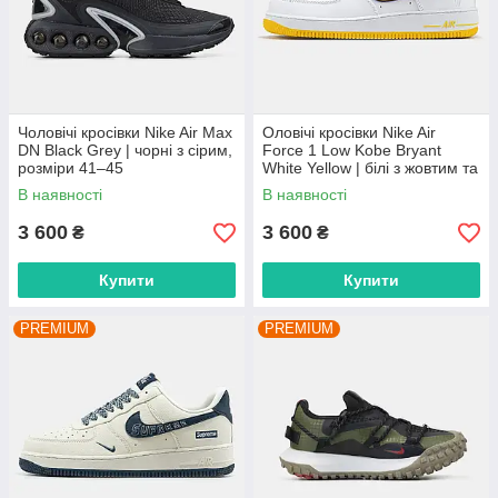
Чоловічі кросівки Nike Air Max
Оловічі кросівки Nike Air
DN Black Grey | чорні з сірим,
Force 1 Low Kobe Bryant
розміри 41–45
White Yellow | білі з жовтим та
фіолетовим, розміри 40–45
В наявності
В наявності
3 600
3 600
₴
₴
Купити
Купити
PREMIUM
PREMIUM