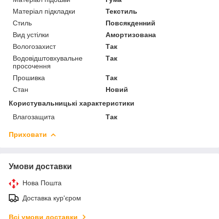
Матеріал підкладки
Текстиль
Стиль
Повсякденний
Вид устілки
Амортизована
Вологозахист
Так
Водовідштовхувальне
Так
просочення
Прошивка
Так
Стан
Новий
Користувальницькі характеристики
Влагозащита
Так
Приховати
Умови доставки
Нова Пошта
Доставка кур'єром
Всі умови доставки