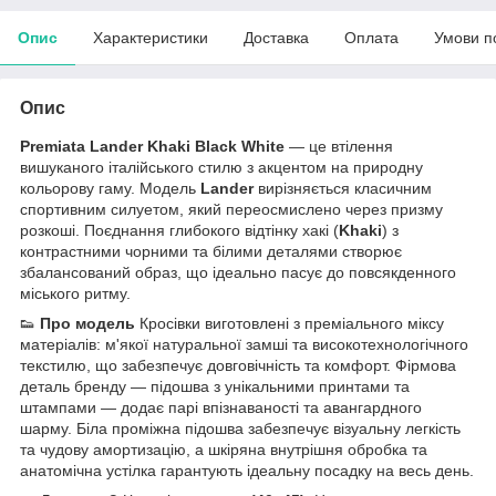
Опис
Характеристики
Доставка
Оплата
Умови п
Опис
Premiata Lander Khaki Black White
— це втілення
вишуканого італійського стилю з акцентом на природну
кольорову гаму. Модель
Lander
вирізняється класичним
спортивним силуетом, який переосмислено через призму
розкоші. Поєднання глибокого відтінку хакі (
Khaki
) з
контрастними чорними та білими деталями створює
збалансований образ, що ідеально пасує до повсякденного
міського ритму.
👟
Про модель
Кросівки виготовлені з преміального міксу
матеріалів: м'якої натуральної замші та високотехнологічного
текстилю, що забезпечує довговічність та комфорт. Фірмова
деталь бренду — підошва з унікальними принтами та
штампами — додає парі впізнаваності та авангардного
шарму. Біла проміжна підошва забезпечує візуальну легкість
та чудову амортизацію, а шкіряна внутрішня обробка та
анатомічна устілка гарантують ідеальну посадку на весь день.