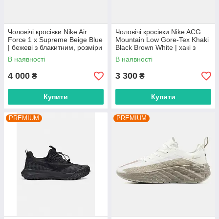
Чоловічі кросівки Nike Air
Чоловічі кросівки Nike ACG
Force 1 x Supreme Beige Blue
Mountain Low Gore-Tex Khaki
| бежеві з блакитним, розміри
Black Brown White | хакі з
41–45
чорним та коричневим,
В наявності
В наявності
розміри 41–45
4 000
3 300
₴
₴
Купити
Купити
PREMIUM
PREMIUM