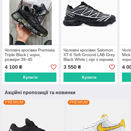
Чоловічі кросівки Premiata
Чоловічі кросівки Salomon
Чоло
Triple Black | чорні,
XT-6 Soft Ground LAB Grey
Mick
розміри 39–45
Black White | сірі з чорним,
чорн
розміри 40–45
40–
4 100
3 550
4 0
₴
₴
Купити
Купити
Акційні пропозиції та новинки
PREMIUM
PREMIUM