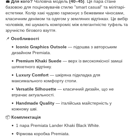
💼
Для кого?
Чоловіча модель
(40–45)
. Ця пара стане
базовою для поціновувачів стилю "smart casual" та мілітарі-
естетики. Колір хакі чудово гармонує з бежевими чіносами,
класичним денімом та одягом у земляних відтінках. Це вибір
чоловіків, які шукають компроміс між елегантністю туфель та
зручністю бігового взуття.
📌
Особливості
Iconic Graphics Outsole
— підошва з авторським
дизайном Premiata.
Premium Khaki Suede
— верх із високоякісної замші
шляхетного відтінку.
Luxury Comfort
— шкіряна підкладка для
максимального комфорту стопи.
Versatile Silhouette
— класичний дизайн, що не
втрачає актуальності.
Handmade Quality
— італійська майстерність у
кожному шві.
📦
Комплектація
1 пара Premiata Lander Khaki Black White.
Фірмова коробка Premiata.