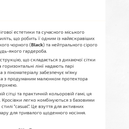
ігової естетики та сучасного міського
літь, що робить її одним із найяскравіших
кого чорного (
Black
) та нейтрального сірого
будь-якого гардероба.
трукцію, що складається з дихаючої сітки
 горизонтальні лінії надають парі
а з піноматеріалу забезпечує м'яку
тка з продуманим малюнком протектора
верхнею.
ій сітці та практичній кольоровій гамі, ця
к. Кросівки легко комбінуються з базовими
илі "casual". Це взуття для активних
пару для тривалого щоденного носіння.