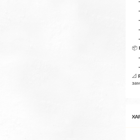
📦
📐
зам
ХА