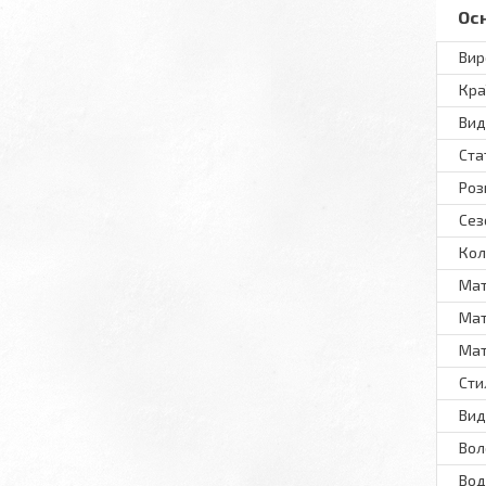
Ос
Вир
Кра
Вид
Ста
Роз
Сез
Кол
Мат
Мат
Мат
Сти
Вид
Вол
Вод