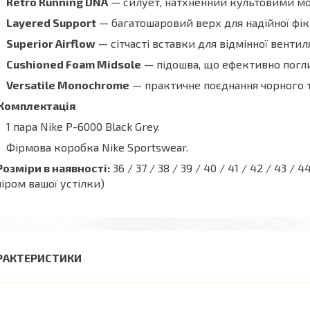
Retro Running DNA
— силует, натхненний культовими мо
Layered Support
— багатошаровий верх для надійної фікса
Superior Airflow
— сітчасті вставки для відмінної вентиля
Cushioned Foam Midsole
— підошва, що ефективно погли
Versatile Monochrome
— практичне поєднання чорного т
Комплектація
1 пара Nike P-6000 Black Grey.
Фірмова коробка Nike Sportswear.
Розміри в наявності:
36 / 37 / 38 / 39 / 40 / 41 / 42 / 43 
іром вашої устілки)
РАКТЕРИСТИКИ