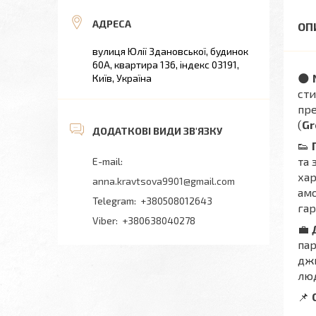
вулиця Юлії Здановської, будинок
60А, квартира 136, індекс 03191,
🌑
Київ, Україна
сти
пре
(
Gr
👟
та 
хар
anna.kravtsova9901@gmail.com
амо
+380508012643
гар
+380638040278
💼
пар
джи
люд
📌