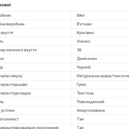
новні
обник
Nike
їна виробник
В'єтнам
 взуття
Кросівки
ть
Унісекс
мір жіночого взуття
36
он
Демісезон
ір
Чорний
еріал верху
Натуральна шкіра/текстил
еріал підошви
Гума
еріал підкладки
Текстиль
ль
Повсякденний
 устілки
Амортизована
огозахист
Так
овідштовхувальне просочення
Так