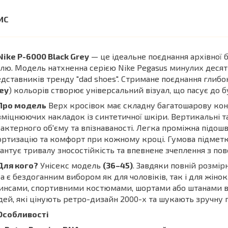
Nike P-6000 Black Grey
— це ідеальне поєднання архівної б
лю. Модель натхненна серією Nike Pegasus минулих десяти
дставників тренду "dad shoes". Стримане поєднання глибо
ey
) кольорів створює універсальний візуал, що пасує до 
Про модель
Верх кросівок має складну багатошарову конс
зміцнюючих накладок із синтетичної шкіри. Вертикальні та
актерного об'єму та впізнаваності. Легка проміжна підошв
ртизацію та комфорт при кожному кроці. Гумова підме
антує тривалу зносостійкість та впевнене зчеплення з по
Для кого?
Унісекс модель
(36–45)
. Завдяки повній розмірн
а є бездоганним вибором як для чоловіків, так і для жіно
нсами, спортивними костюмами, шортами або штанами в ст
ей, які цінують ретро-дизайн 2000-х та шукають зручну 
Особливості