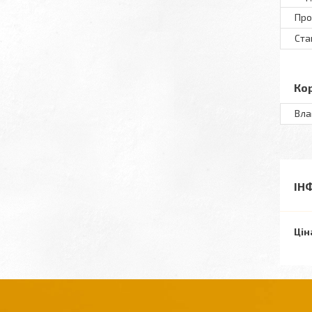
Пр
Ста
Ко
Вла
ІН
Цін