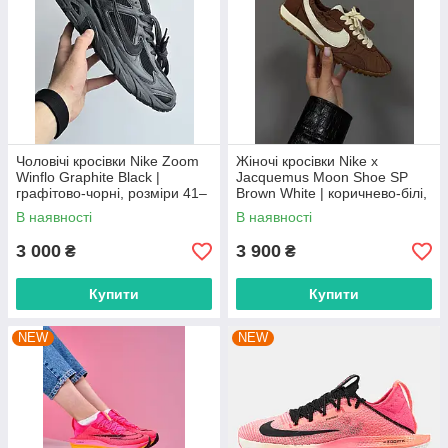
Чоловічі кросівки Nike Zoom
Жіночі кросівки Nike x
Winflo Graphite Black |
Jacquemus Moon Shoe SP
графітово-чорні, розміри 41–
Brown White | коричнево-білі,
45
розміри 36–41
В наявності
В наявності
3 000
3 900
₴
₴
Купити
Купити
NEW
NEW