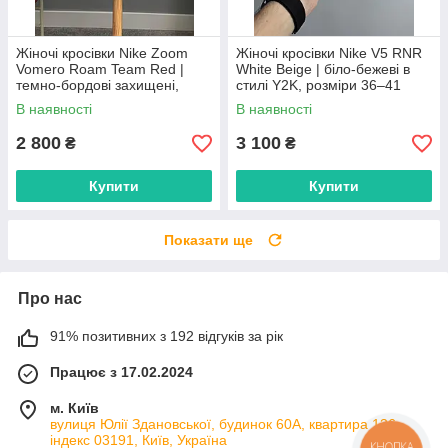
Жіночі кросівки Nike Zoom
Жіночі кросівки Nike V5 RNR
Vomero Roam Team Red |
White Beige | біло-бежеві в
темно-бордові захищені,
стилі Y2K, розміри 36–41
розміри 36–41
В наявності
В наявності
2 800
3 100
₴
₴
Купити
Купити
Показати ще
Про нас
91% позитивних з 192 відгуків за рік
Працює з 17.02.2024
м. Київ
вулиця Юлії Здановської, будинок 60А, квартира 136,
індекс 03191, Київ, Україна