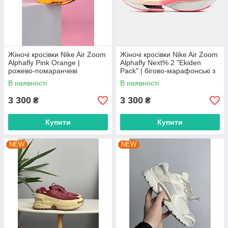
Жіночі кросівки Nike Air Zoom
Жіночі кросівки Nike Air Zoom
Alphafly Pink Orange |
Alphafly Next% 2 "Ekiden
рожево-помаранчеві
Pack" | бігово-марафонські з
марафонські, розміри 36–41
акцентами, розміри 36–41
В наявності
В наявності
3 300
3 300
₴
₴
Купити
Купити
NEW
NEW