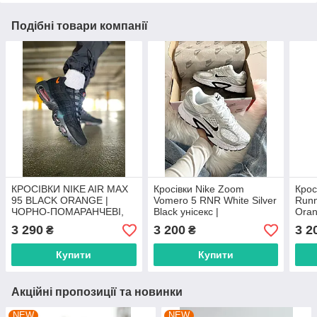
Подібні товари компанії
КРОСІВКИ NIKE AIR MAX
Кросівки Nike Zoom
Крос
95 BLACK ORANGE |
Vomero 5 RNR White Silver
Runn
ЧОРНО-ПОМАРАНЧЕВІ,
Black унісекс |
Oran
РОЗМІРИ 40–45 |
технологічний преміум-
з по
3 290
3 200
3 2
₴
₴
УНІСЕКС
комфорт та ікона Y2K
36–
техно-раннінгу, розміри 36
Купити
Купити
Акційні пропозиції та новинки
NEW
NEW