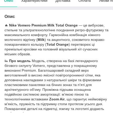
Опис
Характеристики
Доставка
Оплата
Умови п
Опис
🔥
Nike Vomero Premium Milk Total Orange
— це вибухове,
стильне та ультратехнологічне поєднання ретро-футуризму та
максимального комфорту. Гармонійна комбінація ніжного
молочного відтінку (
Milk
) та акцентного, соковитого яскраво-
помаранчевого кольору (
Total Orange
) перетворює ці
преміальні кросівки на головний візуальний хіт сучасних
міських образів.
👟
Про модель
Модель, створена на базі легендарного
бігового силуету Vomero, представлена у покращеному
виконанні Premium. Багатошаровий складний верх
виготовлений із високо якісної повітропроникної сітки, яка
доповнена накладками з натуральної шкіри та фірмовими
пластиковими панелями на бічних зонах та п'яті для
архітектурного об'єму. Проміжна підошва оснащена
подвійною системою амортизації: м'якою піною та
технологічними вставками
Zoom Air
, що гарантує неймовірну
м'якість, пружність та підтримку стопи протягом усього дня.
Помаранчеві деталі на підметці, язичку та логотипі додають