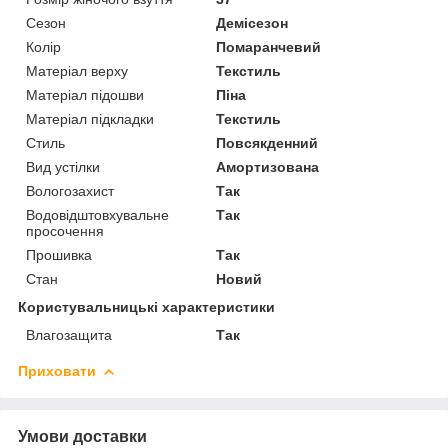
Сезон
Демісезон
Колір
Помаранчевий
Матеріал верху
Текстиль
Матеріал підошви
Піна
Матеріал підкладки
Текстиль
Стиль
Повсякденний
Вид устілки
Амортизована
Вологозахист
Так
Водовідштовхувальне
Так
просочення
Прошивка
Так
Стан
Новий
Користувальницькі характеристики
Влагозащита
Так
Приховати
Умови доставки