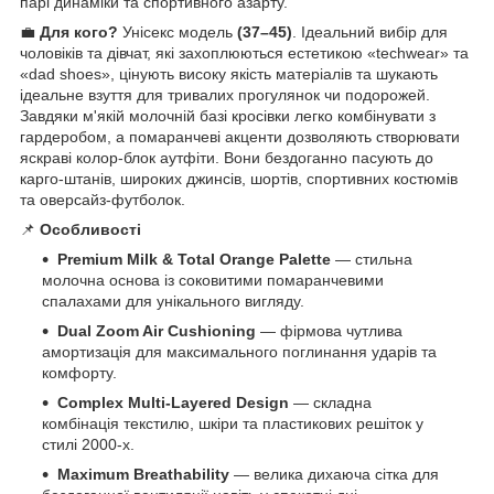
парі динаміки та спортивного азарту.
💼
Для кого?
Унісекс модель
(37–45)
. Ідеальний вибір для
чоловіків та дівчат, які захоплюються естетикою «techwear» та
«dad shoes», цінують високу якість матеріалів та шукають
ідеальне взуття для тривалих прогулянок чи подорожей.
Завдяки м'якій молочній базі кросівки легко комбінувати з
гардеробом, а помаранчеві акценти дозволяють створювати
яскраві колор-блок аутфіти. Вони бездоганно пасують до
карго-штанів, широких джинсів, шортів, спортивних костюмів
та оверсайз-футболок.
📌
Особливості
Premium Milk & Total Orange Palette
— стильна
молочна основа із соковитими помаранчевими
спалахами для унікального вигляду.
Dual Zoom Air Cushioning
— фірмова чутлива
амортизація для максимального поглинання ударів та
комфорту.
Complex Multi-Layered Design
— складна
комбінація текстилю, шкіри та пластикових решіток у
стилі 2000-х.
Maximum Breathability
— велика дихаюча сітка для