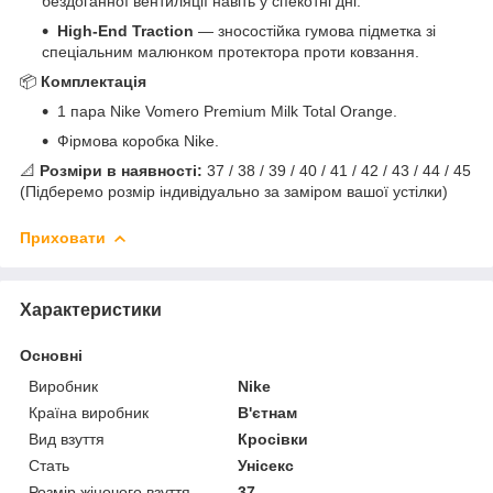
бездоганної вентиляції навіть у спекотні дні.
High-End Traction
— зносостійка гумова підметка зі
спеціальним малюнком протектора проти ковзання.
📦
Комплектація
1 пара Nike Vomero Premium Milk Total Orange.
Фірмова коробка Nike.
📐
Розміри в наявності:
37 / 38 / 39 / 40 / 41 / 42 / 43 / 44 / 45
(Підберемо розмір індивідуально за заміром вашої устілки)
Приховати
Характеристики
Основні
Виробник
Nike
Країна виробник
В'єтнам
Вид взуття
Кросівки
Стать
Унісекс
Розмір жіночого взуття
37